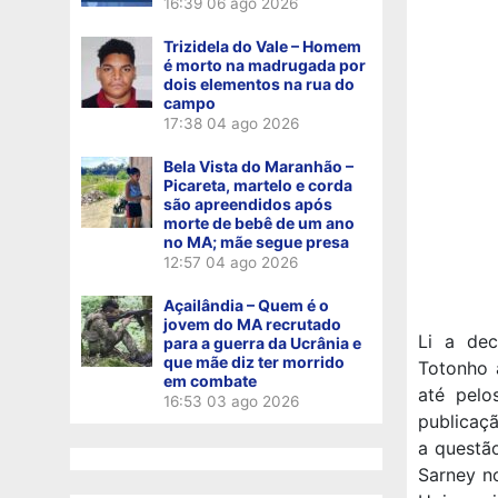
16:39
06 ago 2026
Trizidela do Vale – Homem
é morto na madrugada por
dois elementos na rua do
campo
17:38
04 ago 2026
Bela Vista do Maranhão –
Picareta, martelo e corda
são apreendidos após
morte de bebê de um ano
no MA; mãe segue presa
12:57
04 ago 2026
Açailândia – Quem é o
jovem do MA recrutado
Li a de
para a guerra da Ucrânia e
que mãe diz ter morrido
Totonho a
em combate
até pelo
16:53
03 ago 2026
publicaç
a questã
Sarney n