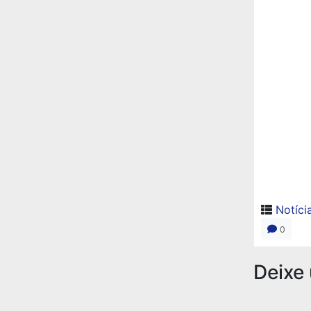
Notíci
0
Deixe