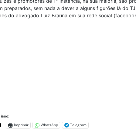
juízes e promotores de 1ª instância, na sua maioria, são pro
 preparados, sem nada a dever a alguns figurões lá do T
ões do advogado Luiz Braúna em sua rede social (facebook
 isso:
Imprimir
WhatsApp
Telegram