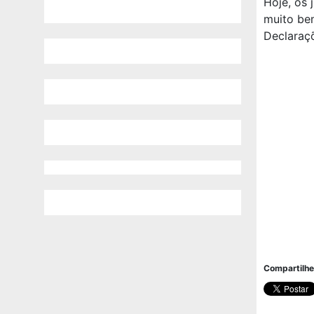
Hoje, os 
muito bem
Declaraç
Compartilhe