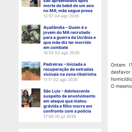
são apreendidos após
morte de bebê de um ano
no MA; mãe segue presa
12:57
04 ago 2026
Açailândia – Quem é o
jovem do MA recrutado
para a guerra da Ucrânia e
que mãe diz ter morrido
em combate
16:53
03 ago 2026
Pedreiras – Iniciada a
Ontem (
recuperação de estradas
desfavor
vicinais na zona ribeirinha
homicídio
11:17
02 ago 2026
O mesmo 
São Luís – Adolescente
suspeito de envolvimento
em ataque que matou
grávida e filho morre em
confronto com a polícia
17:59
30 jul 2026