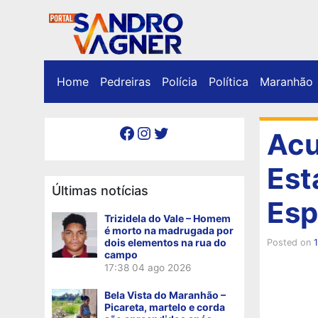
Home
Pedreiras
Polícia
Política
Maranhão
Facebook
Instagram
Twitter
Acu
Est
Últimas notícias
Esp
Trizidela do Vale – Homem
é morto na madrugada por
dois elementos na rua do
Posted on
campo
17:38
04 ago 2026
Bela Vista do Maranhão –
Picareta, martelo e corda