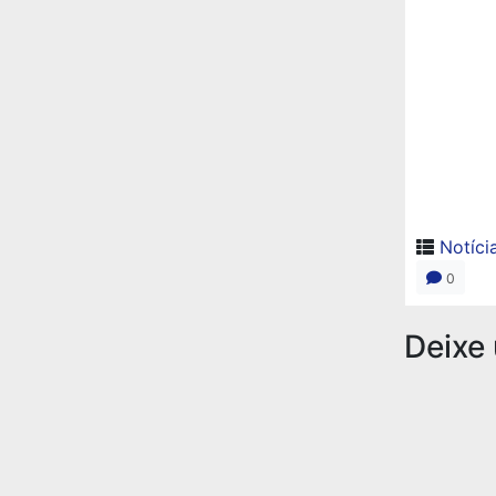
Notíci
0
Deixe