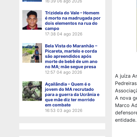
16:39
06 ago 2026
Trizidela do Vale – Homem
é morto na madrugada por
dois elementos na rua do
campo
17:38
04 ago 2026
Bela Vista do Maranhão –
Picareta, martelo e corda
são apreendidos após
morte de bebê de um ano
no MA; mãe segue presa
12:57
04 ago 2026
A juíza A
Pedreiras
Açailândia – Quem é o
jovem do MA recrutado
Associaç
para a guerra da Ucrânia e
A nova ge
que mãe diz ter morrido
em combate
Marco Adr
16:53
03 ago 2026
defensore
entidade.