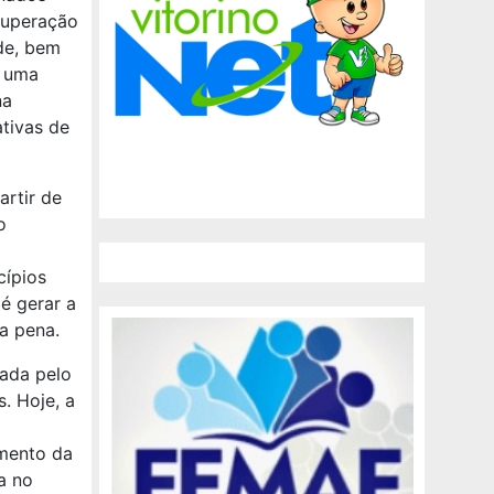
ecuperação
de, bem
o uma
na
tivas de
artir de
o
cípios
é gerar a
a pena.
ada pelo
. Hoje, a
imento da
a no