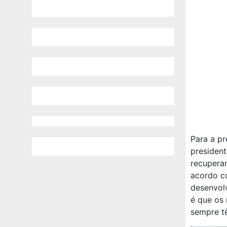
Para a pr
presiden
recuperan
acordo co
desenvol
é que os
sempre t