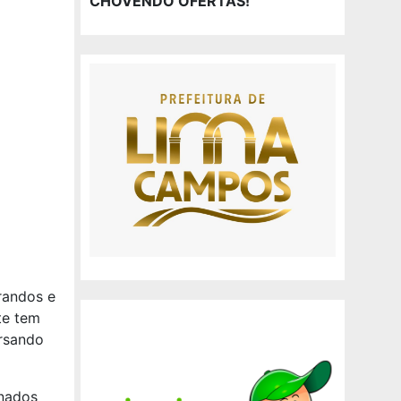
CHOVENDO OFERTAS!
randos e
te tem
rsando
enados