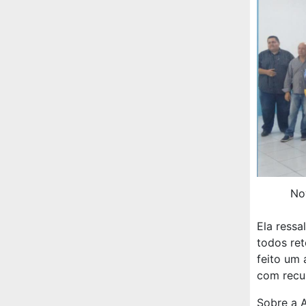
No
Ela ressa
todos ret
feito um
com recup
Sobre a 