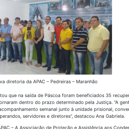
va diretoria da APAC – Pedreiras – Maranhão
ltou que na saída de Páscoa foram beneficiados 35 recupe
ornaram dentro do prazo determinado pela Justiça. “A gen
 acompanhamento semanal junto à unidade prisional, conve
erandos, servidores e diretores”, destacou Ana Gabriela.
APAC – A Associação de Proteção e Assistência aos Cond