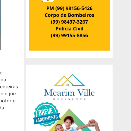
e
 da
dreiras.
e o juiz
motor e
da