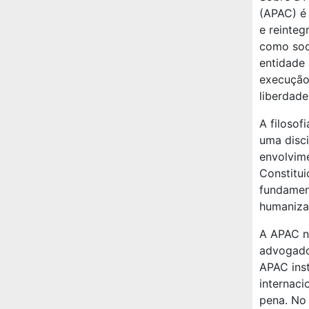
(APAC) é 
e reinteg
como soco
entidade 
execução
liberdade
A filosof
uma disci
envolvim
Constitui
fundament
humanizaç
A APAC n
advogado 
APAC inst
internaci
pena. No