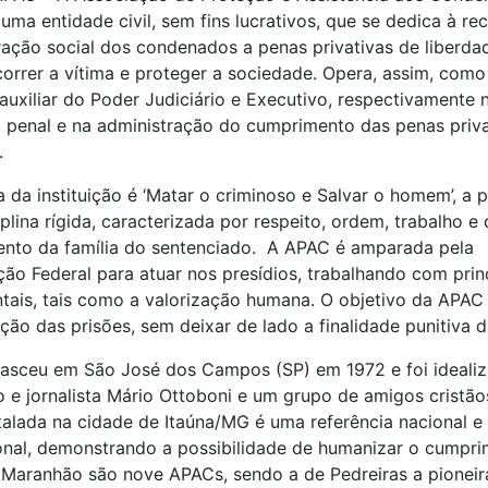
uma entidade civil, sem fins lucrativos, que se dedica à r
ração social dos condenados a penas privativas de liberda
rrer a vítima e proteger a sociedade. Opera, assim, com
auxiliar do Poder Judiciário e Executivo, respectivamente 
 penal e na administração do cumprimento das penas priva
.
ia da instituição é ‘Matar o criminoso e Salvar o homem’, a p
plina rígida, caracterizada por respeito, ordem, trabalho e 
ento da família do sentenciado. A APAC é amparada pela
ção Federal para atuar nos presídios, trabalhando com prin
ais, tais como a valorização humana. O objetivo da APAC 
ão das prisões, sem deixar de lado a finalidade punitiva d
asceu em São José dos Campos (SP) em 1972 e foi idealiz
e jornalista Mário Ottoboni e um grupo de amigos cristãos
alada na cidade de Itaúna/MG é uma referência nacional e
onal, demonstrando a possibilidade de humanizar o cumpr
 Maranhão são nove APACs, sendo a de Pedreiras a pioneir