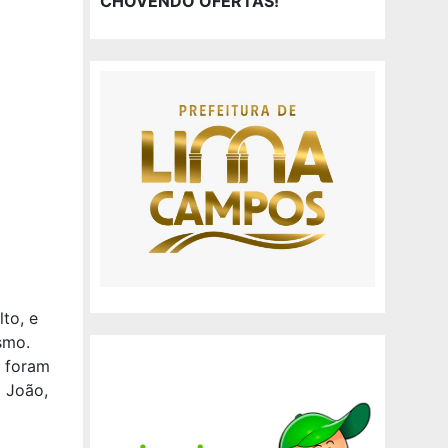
CHOVENDO OFERTAS!
to, e
smo.
s foram
 João,