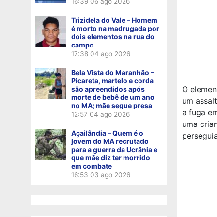
16:39
06 ago 2026
Trizidela do Vale – Homem
é morto na madrugada por
dois elementos na rua do
campo
17:38
04 ago 2026
Bela Vista do Maranhão –
Picareta, martelo e corda
O element
são apreendidos após
morte de bebê de um ano
um assalt
no MA; mãe segue presa
a fuga e
12:57
04 ago 2026
uma crian
Açailândia – Quem é o
persegui
jovem do MA recrutado
para a guerra da Ucrânia e
que mãe diz ter morrido
em combate
16:53
03 ago 2026