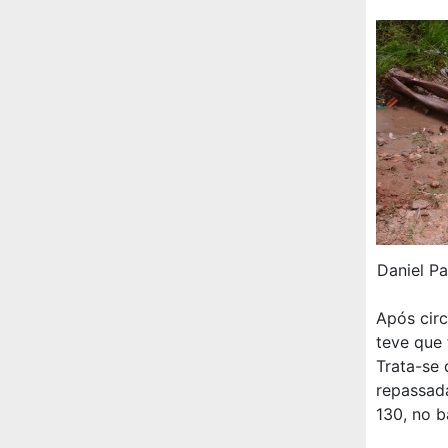
Daniel P
Após circ
teve que
Trata-se 
repassad
130, no b