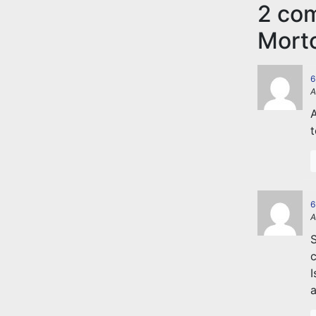
2 co
Morto
6
A
A
t
6
A
S
c
I
a