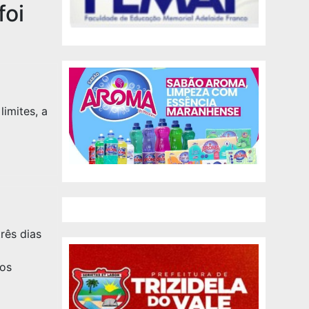
foi
imites, a
rês dias
os