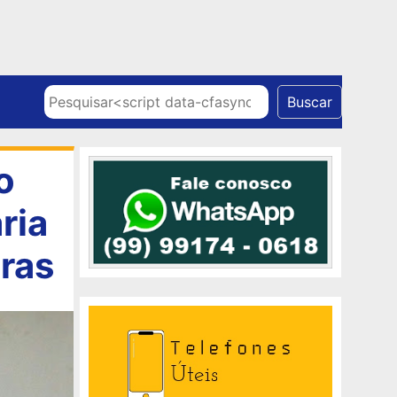
Skip to content
Pesquisar
Buscar
o
ria
iras