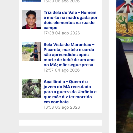
16:39
06 ago 2026
Trizidela do Vale – Homem
é morto na madrugada por
dois elementos na rua do
campo
17:38
04 ago 2026
Bela Vista do Maranhão –
Picareta, martelo e corda
são apreendidos após
morte de bebê de um ano
no MA; mãe segue presa
12:57
04 ago 2026
Açailândia – Quem é o
jovem do MA recrutado
para a guerra da Ucrânia e
que mãe diz ter morrido
em combate
16:53
03 ago 2026