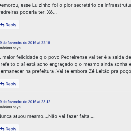
emorou, esse Luizinho foi o pior secretário de infraestrutu
edreiras poderia ter! Xô…
Reply
9 de fevereiro de 2016 at 22:19
nônimo
says:
 maior felicidade q o povo Pedreirense vai ter é a saida d
refeito q aí está acho engraçado q o mesmo ainda sonha 
ermanecer na prefeitura .Vai te embora Zé Leitão pra poço
Reply
9 de fevereiro de 2016 at 23:12
nônimo
says:
unca atuou mesmo….Não vai fazer falta….
Reply