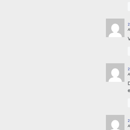
2
A
V
2
A
D
e
2
A