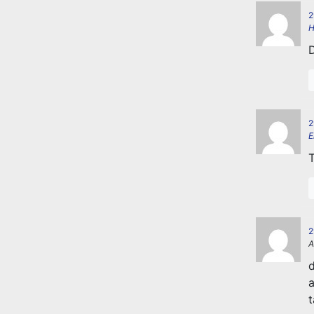
2
H
2
E
T
2
A
a