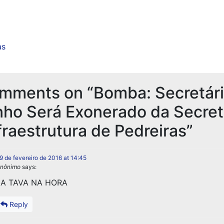
as
omments on “
Bomba: Secretár
nho Será Exonerado da Secret
fraestrutura de Pedreiras
”
9 de fevereiro de 2016 at 14:45
nônimo
says:
JA TAVA NA HORA
Reply