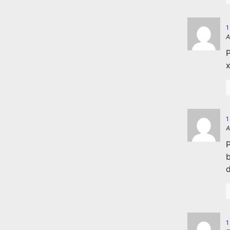
1
A
P
x
1
A
P
b
d
1