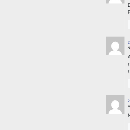
D
P
2
A
A
p
p
2
A
N