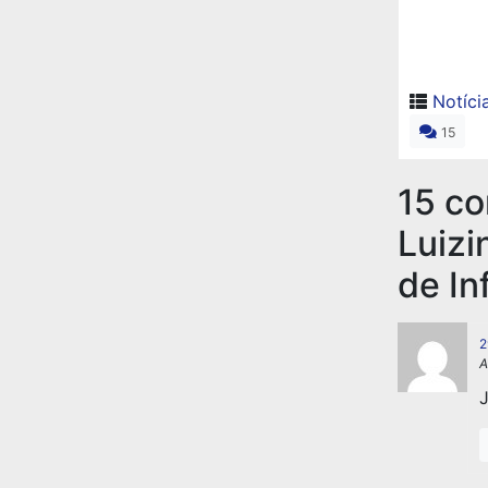
Notíci
15
15 c
Luizi
de In
2
A