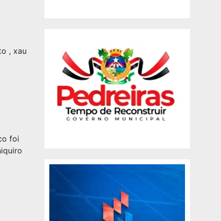
to , xau
o foi
iquiro