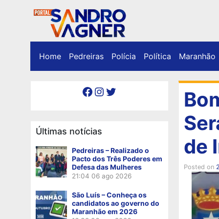
Home
Pedreiras
Polícia
Política
Maranhão
Facebook
Instagram
Twitter
Bom
Ser
Últimas notícias
de 
Pedreiras – Realizado o
Pacto dos Três Poderes em
Defesa das Mulheres
Posted on
2
21:04
06 ago 2026
São Luís – Conheça os
candidatos ao governo do
Maranhão em 2026