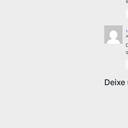
s
1
A
D
q
Deixe