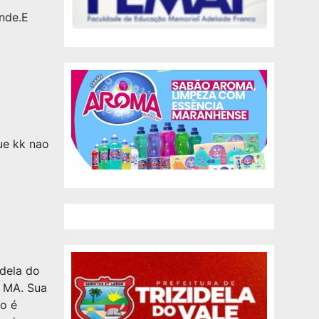
nde.E
ue kk nao
idela do
o MA. Sua
o é