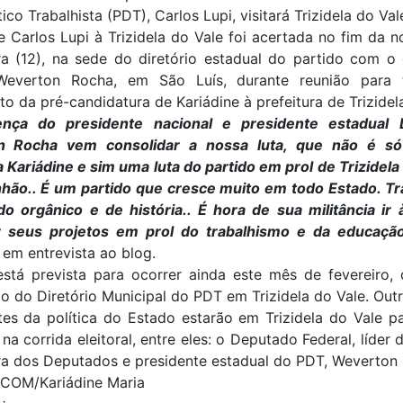
co Trabalhista (PDT), Carlos Lupi, visitará Trizidela do Val
e Carlos Lupi à Trizidela do Vale foi acertada no fim da n
ira (12), na sede do diretório estadual do partido com o
Weverton Rocha, em São Luís, durante reunião para 
o da pré-candidatura de Kariádine à prefeitura de Trizidel
nça do presidente nacional e presidente estadual 
n Rocha vem consolidar a nossa luta, que não é só
 Kariádine e sim uma luta do partido em prol de Trizidela
hão.. É um partido que cresce muito em todo Estado. Tr
do orgânico e de história.. É hora de sua militância ir 
 seus projetos em prol do trabalhismo e da educaçã
 em entrevista ao blog.
está prevista para ocorrer ainda este mês de fevereiro,
 do Diretório Municipal do PDT em Trizidela do Vale. Ou
es da política do Estado estarão em Trizidela do Vale p
 na corrida eleitoral, entre eles: o Deputado Federal, líder 
a dos Deputados e presidente estadual do PDT, Weverton 
SCOM/Kariádine Maria