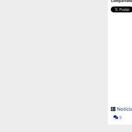
Compartilhe
Notíci
5