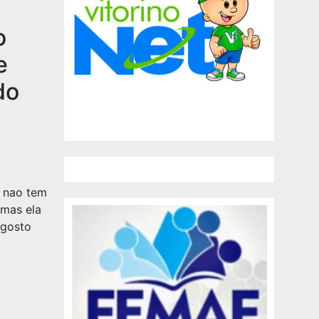
o
e
do
a nao tem
,mas ela
 gosto