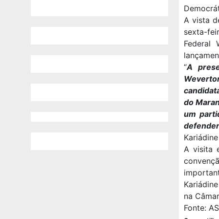
Democráti
A vista d
sexta-fe
Federal 
lançament
“
A prese
Weverto
candidata
do Maran
um parti
defender
Kariádine
A visita 
convenção
important
Kariádine
na Câmar
Fonte: A