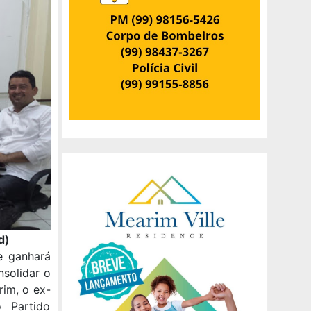
d)
le ganhará
nsolidar o
im, o ex-
o Partido