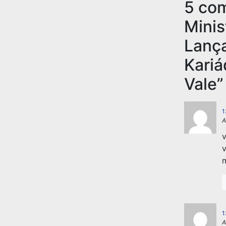
5 co
Minis
Lanç
Kariá
Vale
”
1
A
v
v
m
1
A