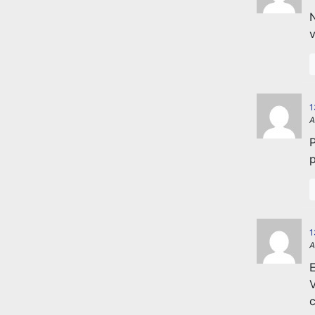
N
v
1
A
P
p
1
A
E
V
c