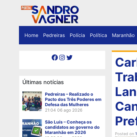
Home
Pedreiras
Polícia
Política
Maranhão
Facebook
Instagram
Twitter
Car
Tra
Últimas notícias
Lan
Pedreiras – Realizado o
Pacto dos Três Poderes em
Can
Defesa das Mulheres
21:04
06 ago 2026
Pre
São Luís – Conheça os
candidatos ao governo do
Maranhão em 2026
Posted on
1