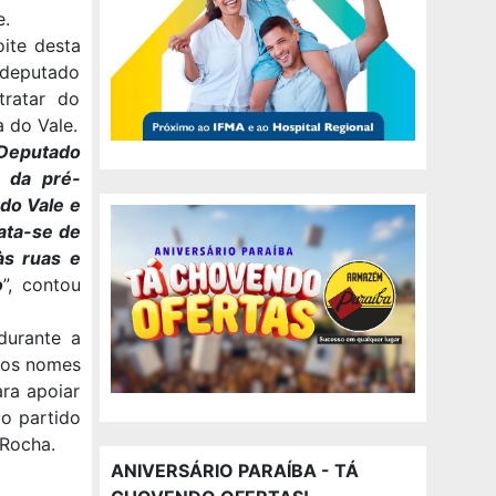
e.
oite desta
 deputado
tratar do
a do Vale.
Deputado
 da pré-
 do Vale e
ata-se de
às ruas e
o
”, contou
 durante a
tros nomes
ara apoiar
do partido
Rocha.
ANIVERSÁRIO PARAÍBA - TÁ