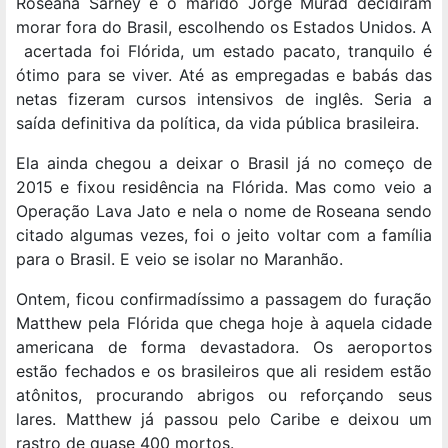
Roseana Sarney e o marido Jorge Murad decidiram
morar fora do Brasil, escolhendo os Estados Unidos. A
acertada foi Flórida, um estado pacato, tranquilo é
ótimo para se viver. Até as empregadas e babás das
netas fizeram cursos intensivos de inglês. Seria a
saída definitiva da política, da vida pública brasileira.
Ela ainda chegou a deixar o Brasil já no começo de
2015 e fixou residência na Flórida. Mas como veio a
Operação Lava Jato e nela o nome de Roseana sendo
citado algumas vezes, foi o jeito voltar com a família
para o Brasil. E veio se isolar no Maranhão.
Ontem, ficou confirmadíssimo a passagem do furação
Matthew pela Flórida que chega hoje à aquela cidade
americana de forma devastadora. Os aeroportos
estão fechados e os brasileiros que ali residem estão
atônitos, procurando abrigos ou reforçando seus
lares. Matthew já passou pelo Caribe e deixou um
rastro de quase 400 mortos.