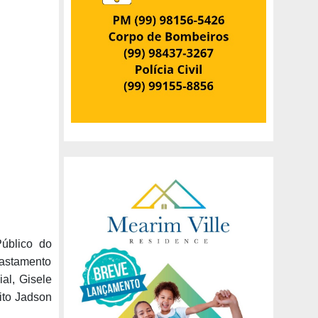
Público do
fastamento
al, Gisele
eito Jadson