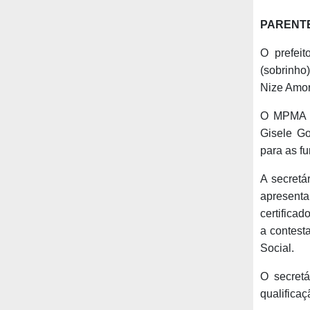
PARENT
O prefei
(sobrinho
Nize Amor
O MPMA e
Gisele G
para as f
A secretá
apresenta
certifica
a contest
Social.
O secret
qualifica