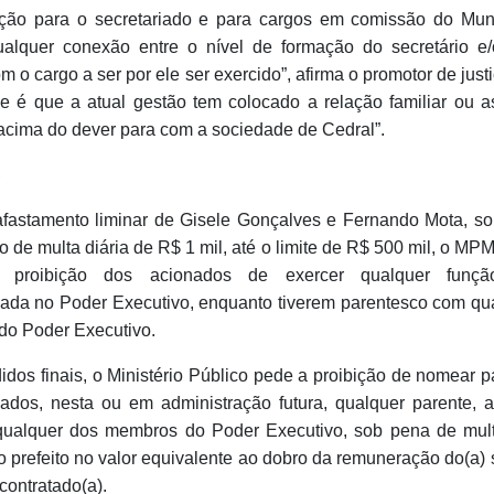
ão para o secretariado e para cargos em comissão do Mun
alquer conexão entre o nível de formação do secretário e
m o cargo a ser por ele ser exercido”, afirma o promotor de just
e é que a atual gestão tem colocado a relação familiar ou a
acima do dever para com a sociedade de Cedral”.
S
fastamento liminar de Gisele Gonçalves e Fernando Mota, s
 de multa diária de R$ 1 mil, até o limite de R$ 500 mil, o M
 proibição dos acionados de exercer qualquer funçã
ada no Poder Executivo, enquanto tiverem parentesco com qu
o Poder Executivo.
dos finais, o Ministério Público pede a proibição de nomear p
ados, nesta ou em administração futura, qualquer parente, at
qualquer dos membros do Poder Executivo, sob pena de mult
 prefeito no valor equivalente ao dobro da remuneração do(a) 
ontratado(a).