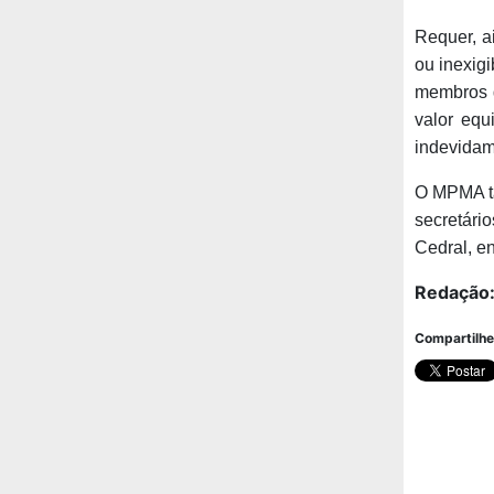
Requer, a
ou inexigi
membros d
valor equ
indevidam
O MPMA ta
secretári
Cedral, e
Redação
Compartilhe