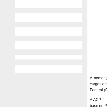
A nomeaç
cargos em
Federal (
A ACP foi
base no P