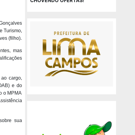
CHOVENDO OFERTAS!
Gonçalves
e Turismo,
s (filho).
ntes, mas
ificações
 ao cargo,
(OAB) e do
ndo o MPMA
ssistência
sobre sua