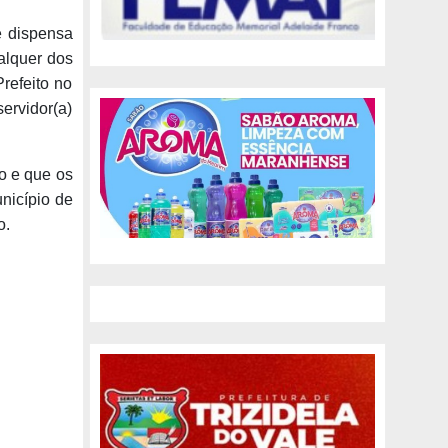
e dispensa
ualquer dos
refeito no
ervidor(a)
o e que os
nicípio de
o.