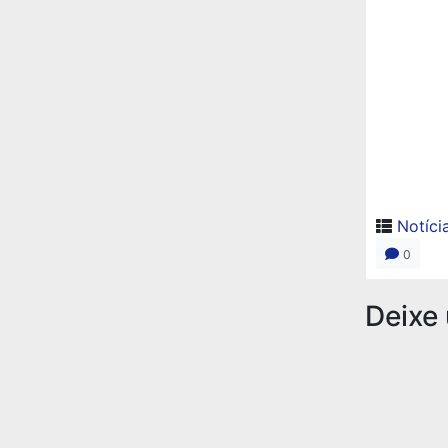
Notíci
0
Deixe