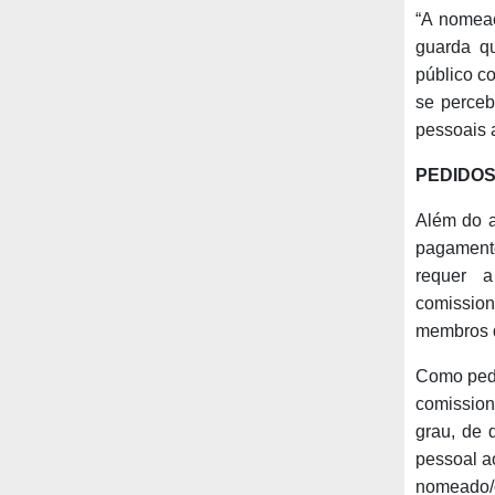
“A nomeaç
guarda qu
público co
se perceb
pessoais 
PEDIDO
Além do a
pagamento
requer a
comission
membros d
Como pedi
comission
grau, de 
pessoal ao
nomeado/c