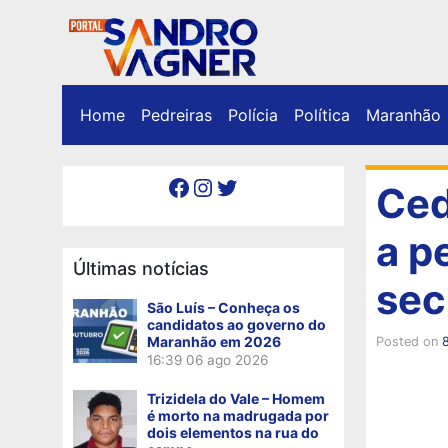
Home
Pedreiras
Polícia
Política
Maranhão
Facebook
Instagram
Twitter
Ced
a p
Últimas notícias
sec
São Luís – Conheça os
candidatos ao governo do
Maranhão em 2026
Posted on
8
16:39
06 ago 2026
Trizidela do Vale – Homem
é morto na madrugada por
dois elementos na rua do