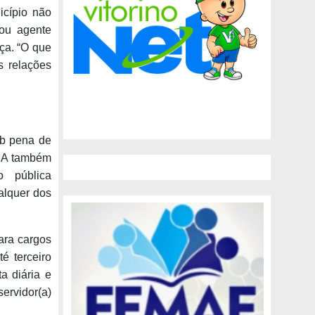
icípio não
/ou agente
iça. “O que
s relações
ob pena de
PMA também
o pública
alquer dos
ara cargos
é terceiro
a diária e
servidor(a)