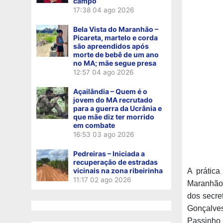
campo
17:38
04 ago 2026
Bela Vista do Maranhão –
Picareta, martelo e corda
são apreendidos após
morte de bebê de um ano
no MA; mãe segue presa
12:57
04 ago 2026
Açailândia – Quem é o
jovem do MA recrutado
para a guerra da Ucrânia e
que mãe diz ter morrido
em combate
16:53
03 ago 2026
Pedreiras – Iniciada a
recuperação de estradas
vicinais na zona ribeirinha
A prática
11:17
02 ago 2026
Maranhão 
dos secre
Gonçalves,
Passinho 