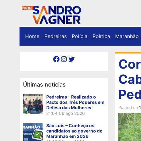
Home
Pedreiras
Polícia
Política
Maranhão
Facebook
Instagram
Twitter
Cor
Cab
Últimas notícias
Ped
Pedreiras – Realizado o
Pacto dos Três Poderes em
Defesa das Mulheres
Posted on
1
21:04
06 ago 2026
São Luís – Conheça os
candidatos ao governo do
Maranhão em 2026