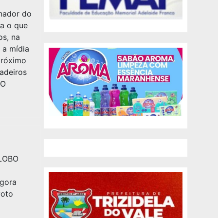
rnador do
ra o que
os, na
 a mídia
próximo
adeiros
NO
GLOBO
agora
voto