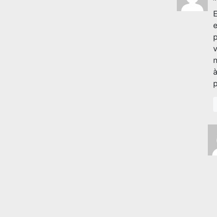
E
e
p
v
n
à