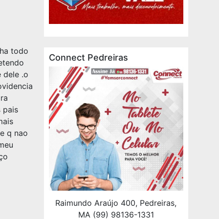
nha todo
Connect Pedreiras
etendo
 dele .o
ovidencia
ra
 pais
mais
 e q nao
 meu
ço
Raimundo Araújo 400, Pedreiras,
MA (99) 98136-1331