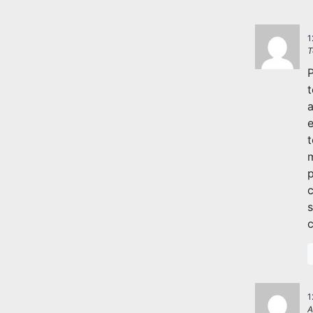
1
T
P
t
a
e
t
m
p
c
s
c
1
A