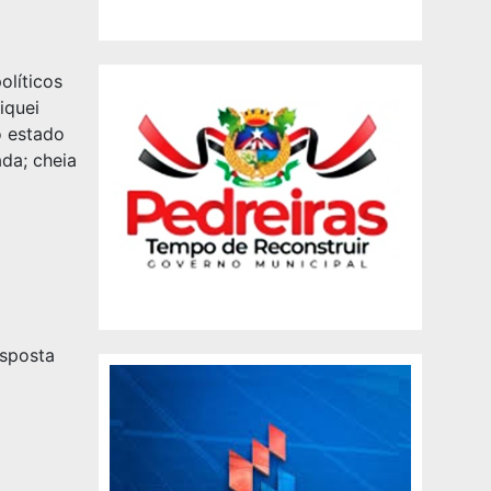
olíticos
iquei
o estado
ada; cheia
esposta