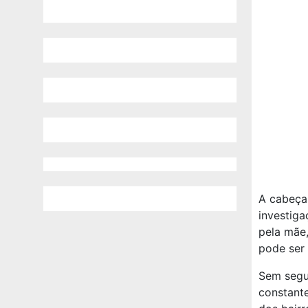
A cabeça 
investiga
pela mãe,
pode ser 
Sem segur
constante