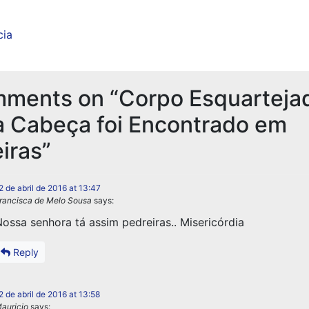
cia
mments on “
Corpo Esquarteja
 Cabeça foi Encontrado em
iras
”
2 de abril de 2016 at 13:47
rancisca de Melo Sousa
says:
ossa senhora tá assim pedreiras.. Misericórdia
Reply
2 de abril de 2016 at 13:58
auricio
says: