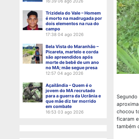
16:39
06 ago 2026
Trizidela do Vale – Homem
é morto na madrugada por
dois elementos na rua do
campo
17:38
04 ago 2026
Bela Vista do Maranhão –
Picareta, martelo e corda
são apreendidos após
morte de bebê de um ano
no MA; mãe segue presa
12:57
04 ago 2026
Açailândia – Quem é o
jovem do MA recrutado
para a guerra da Ucrânia e
Segundo 
que mãe diz ter morrido
aproxima
em combate
chocou to
16:53
03 ago 2026
ficaram e
também c