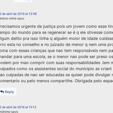
2 de abril de 2016 at 13:58
ereza vieira
says:
recisamos urgente de justiça pois um jovem como esse ti
empo do mundo para se regenerar se é q ele stivesse com
lgum delito pra isso tinha q alguém moior de idade cuidsse
rro esta no conselho e no juizado de menor q nem uma pr
oma com essas crianças que nao tem responsáveis nem pa
andar para uma escola, se o menor nao pode ser preso os
odem por mao comprir com suas responsabilidades .tem 
ulpados como os assistentes social do municipio as criant
ao culpadas de nao ser educadas se quiser pode divulgar
omentario ou pelo menos compartlhe. Obrigada pelo espa
Reply
2 de abril de 2016 at 15:13
nônimo
says: