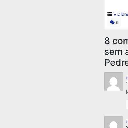
Violên
8
8 co
sem a
Pedre
1
F
N
1
M