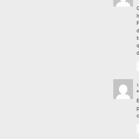
G
I
F
d
t
q
d
1
a
E
p