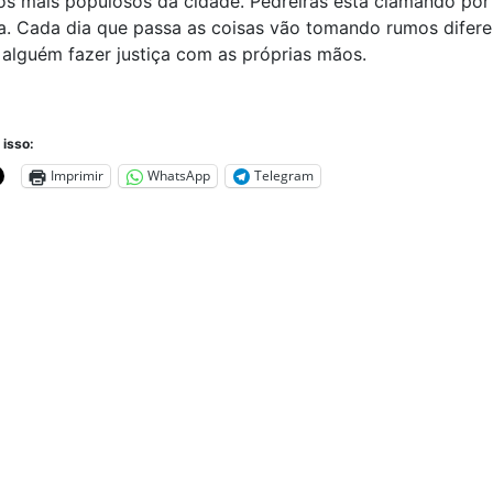
os mais populosos da cidade. Pedreiras está clamando por
. Cada dia que passa as coisas vão tomando rumos difere
alguém fazer justiça com as próprias mãos.
 isso:
Imprimir
WhatsApp
Telegram