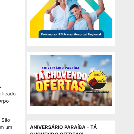
s
ificado
orpo
. São
ANIVERSÁRIO PARAÍBA - TÁ
 em um