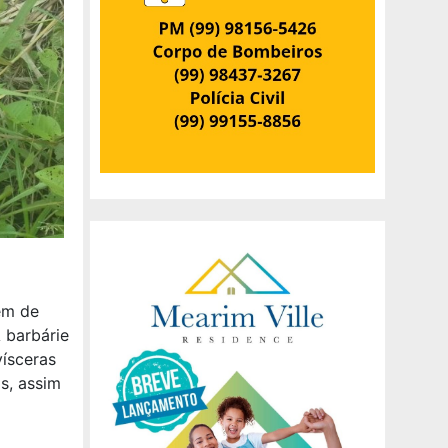
em de
 barbárie
vísceras
s, assim