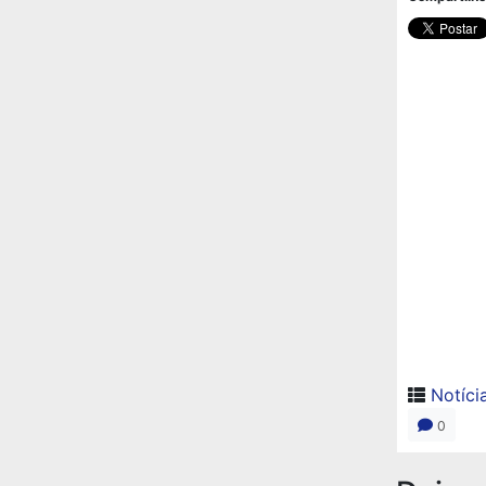
Notíci
0