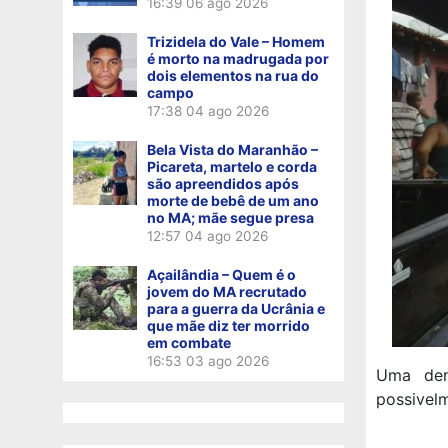
16:39
06 ago 2026
Trizidela do Vale – Homem
é morto na madrugada por
dois elementos na rua do
campo
17:38
04 ago 2026
Bela Vista do Maranhão –
Picareta, martelo e corda
são apreendidos após
morte de bebê de um ano
no MA; mãe segue presa
12:57
04 ago 2026
Açailândia – Quem é o
jovem do MA recrutado
para a guerra da Ucrânia e
que mãe diz ter morrido
em combate
16:53
03 ago 2026
Uma den
possivel