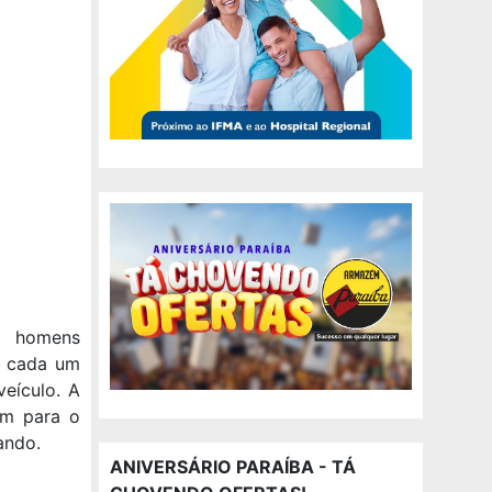
is homens
, cada um
eículo. A
am para o
ando.
ANIVERSÁRIO PARAÍBA - TÁ