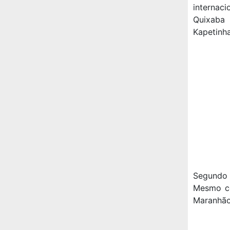
internac
Quixaba
Kapetinha
Segundo 
Mesmo co
Maranhão,