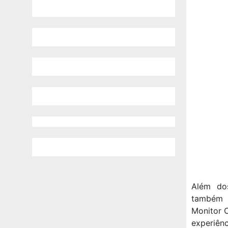
Além dos
também 
Monitor 
experiên