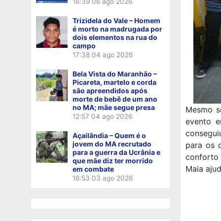
16:39
06 ago 2026
Trizidela do Vale – Homem
é morto na madrugada por
dois elementos na rua do
campo
17:38
04 ago 2026
Bela Vista do Maranhão –
Picareta, martelo e corda
são apreendidos após
morte de bebê de um ano
no MA; mãe segue presa
Mesmo se
12:57
04 ago 2026
evento e
conseguiu
Açailândia – Quem é o
jovem do MA recrutado
para os 
para a guerra da Ucrânia e
conforto 
que mãe diz ter morrido
Maia aju
em combate
16:53
03 ago 2026