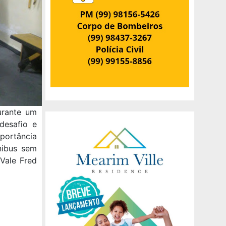
urante um
desafio e
mportância
nibus sem
 Vale Fred