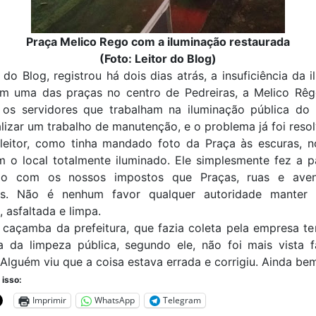
Praça Melico Rego com a iluminação restaurada
(Foto: Leitor do Blog)
 do Blog, registrou há dois dias atrás, a insuficiência da 
em uma das praças no centro de Pedreiras, a Melico Rêg
, os servidores que trabalham na iluminação pública do 
lizar um trabalho de manutenção, e o problema já foi resol
leitor, como tinha mandado foto da Praça às escuras, n
 o local totalmente iluminado. Ele simplesmente fez a p
são com os nossos impostos que Praças, ruas e ave
as. Não é nenhum favor qualquer autoridade manter
, asfaltada e limpa.
caçamba da prefeitura, que fazia coleta pela empresa te
a da limpeza pública, segundo ele, não foi mais vista 
 Alguém viu que a coisa estava errada e corrigiu. Ainda b
 isso:
Imprimir
WhatsApp
Telegram