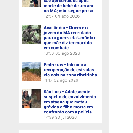
são apreendidos após
morte de bebê de um ano
no MA; mãe segue presa
12:57
04 ago 2026
Açailândia – Quem é o
jovem do MA recrutado
para a guerra da Ucrânia e
que mãe diz ter morrido
em combate
16:53
03 ago 2026
Pedreiras – Iniciada a
recuperação de estradas
vicinais na zona ribeirinha
11:17
02 ago 2026
São Luís – Adolescente
suspeito de envolvimento
em ataque que matou
grávida e filho morre em
confronto com a polícia
17:59
30 jul 2026