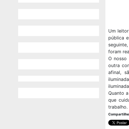
Um leitor
pública 
seguinte
foram rea
O nosso 
outra com
afinal, 
iluminad
iluminada
Quanto a 
que cuid
trabalho.
Compartilhe