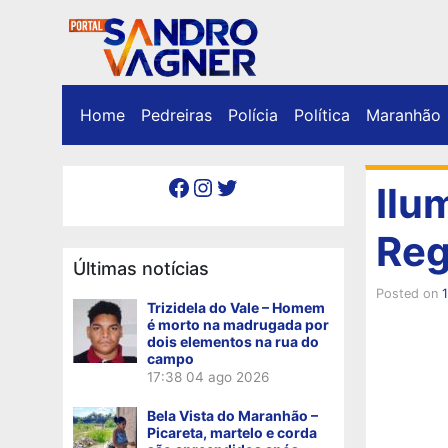
Home
Pedreiras
Polícia
Política
Maranhão
Facebook
Instagram
Twitter
Ilu
Reg
Últimas notícias
Posted on
Trizidela do Vale – Homem
é morto na madrugada por
dois elementos na rua do
campo
17:38
04 ago 2026
Bela Vista do Maranhão –
Picareta, martelo e corda