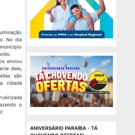
iluminação
o. No dia
município
vido.
os enviou
arte dele,
nidas são
 a cidade
rceirizada
fazendo o
em!
ANIVERSÁRIO PARAÍBA - TÁ