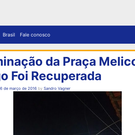
Brasil
Fale conosco
minação da Praça Melic
o Foi Recuperada
16 de março de 2016
by
Sandro Vagner