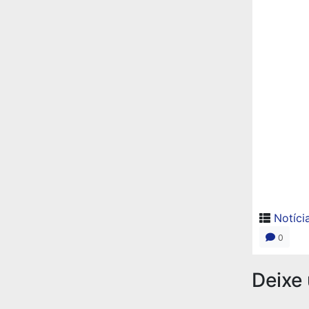
Notíci
0
Deixe