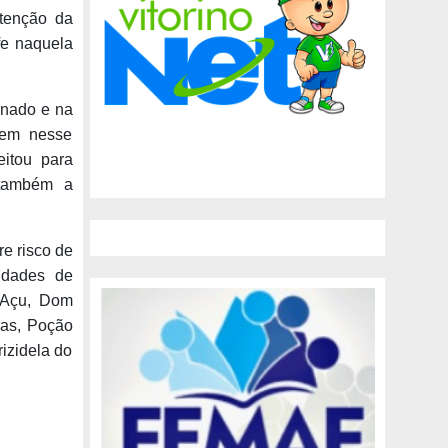
tenção da
fe naquela
enado e na
tem nesse
itou para
 também a
re risco de
idades de
- Açu, Dom
ras, Poção
izidela do