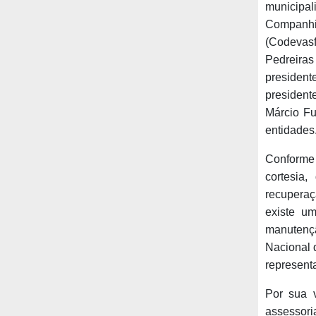
municipali
Companhi
(Codevasf
Pedreira
presiden
presiden
Márcio Fu
entidades
Conforme 
cortesia
recuperaç
existe u
manutenç
Nacional 
represent
Por sua v
assessori