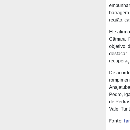
empunhar
barragem 
região, ca
Ele afirm
Câmara F
objetivo
destacar
recuperaç
De acordo 
rompimen
Anajatuba
Pedro, Ig
de Pedras
Vale, Tunt
Fonte:
fa