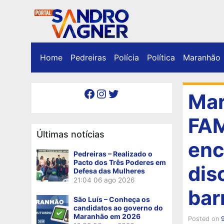
Home
Pedreiras
Polícia
Política
Maranhão
Facebook
Instagram
Twitter
Mar
FAM
Últimas notícias
enc
Pedreiras – Realizado o
Pacto dos Três Poderes em
dis
Defesa das Mulheres
21:04
06 ago 2026
bar
São Luís – Conheça os
candidatos ao governo do
Maranhão em 2026
Posted on
9