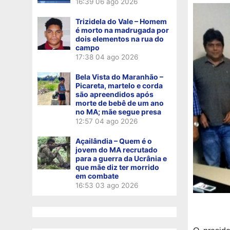
16:39
06 ago 2026
Trizidela do Vale – Homem
é morto na madrugada por
dois elementos na rua do
campo
17:38
04 ago 2026
Bela Vista do Maranhão –
Picareta, martelo e corda
são apreendidos após
morte de bebê de um ano
no MA; mãe segue presa
12:57
04 ago 2026
Açailândia – Quem é o
jovem do MA recrutado
para a guerra da Ucrânia e
que mãe diz ter morrido
em combate
16:53
03 ago 2026