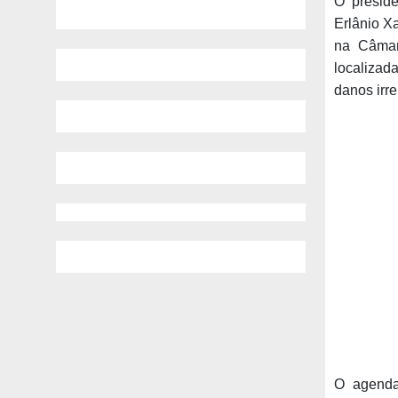
O presid
Erlânio X
na Câmara
localizad
danos irr
O agendam