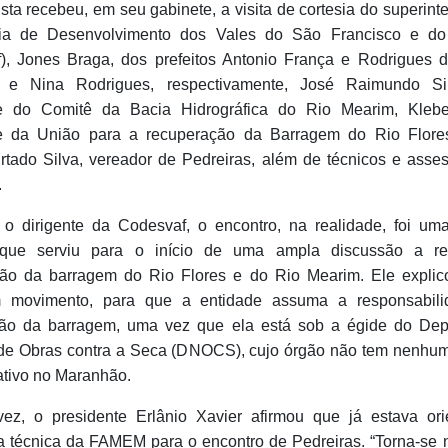
sta recebeu, em seu gabinete, a visita de cortesia do superin
a de Desenvolvimento dos Vales do São Francisco e do
), Jones Braga, dos prefeitos Antonio França e Rodrigues d
s e Nina Rodrigues, respectivamente, José Raimundo Sil
te do Comitê da Bacia Hidrográfica do Rio Mearim, Klebe
te da União para a recuperação da Barragem do Rio Flore
rtado Silva, vereador de Pedreiras, além de técnicos e asse
.
o dirigente da Codesvaf, o encontro, na realidade, foi uma
, que serviu para o início de uma ampla discussão a re
ão da barragem do Rio Flores e do Rio Mearim. Ele explic
m movimento, para que a entidade assuma a responsabili
ão da barragem, uma vez que ela está sob a égide do Dep
de Obras contra a Seca (DNOCS), cujo órgão não tem nenhum 
ativo no Maranhão.
ez, o presidente Erlânio Xavier afirmou que já estava or
a técnica da FAMEM para o encontro de Pedreiras. “Torna-se 