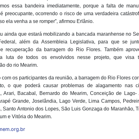
mos essa bandeira imediatamente, porque a falta de manu
é preocupante, ocorrendo o risco de uma verdadeira catástro
so ela venha a se romper”, afirmou Erlânio.
ou ainda que estará mobilizando a bancada maranhense no S
ederal, além da Assembleia Legislativa, para que se jun
 de recuperação da barragem do Rio Flores. Também aprove
 a luta de todos os envolvidos nesse projeto, que visa
ão do rio Mearim.
com os participantes da reunião, a barragem do Rio Flores cor
to, o que poderá causar problemas de alagamento nas c
, Arari, Bacabal, Bernardo do Mearim, Conceição de Lago
arapé Grande, Joselândia, Lago Verde, Lima Campos, Pedrei
, Santo Antonio dos Lopes, São Luis Gonzaga do Maranhão, Tr
um e Vitória do Mearim.
mem.org.br