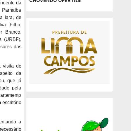
CHOVENDO OFERTAS!
tendente da
 Parnaíba
a Iara, de
va Filho,
r Branco,
s (URBF),
ssores das
 visita de
speito da
ou, que já
dade pela
artamento
escritório
ientando a
necessário