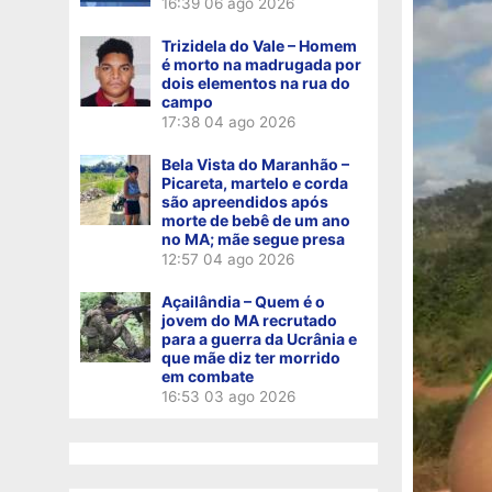
16:39
06 ago 2026
Trizidela do Vale – Homem
é morto na madrugada por
dois elementos na rua do
campo
17:38
04 ago 2026
Bela Vista do Maranhão –
Picareta, martelo e corda
são apreendidos após
morte de bebê de um ano
no MA; mãe segue presa
12:57
04 ago 2026
Açailândia – Quem é o
jovem do MA recrutado
para a guerra da Ucrânia e
que mãe diz ter morrido
em combate
16:53
03 ago 2026