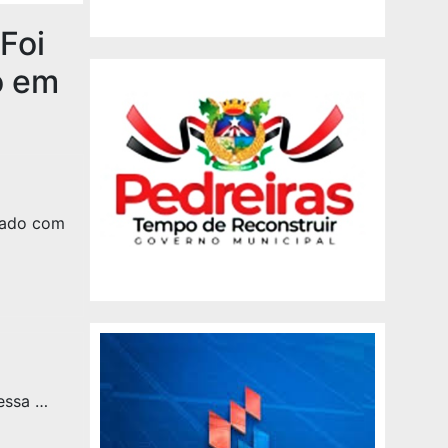
Foi
o em
tado com
essa …