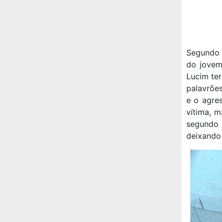
Segundo 
do jovem
Lucim ter
palavrõe
e o agre
vítima, 
segundo 
deixando