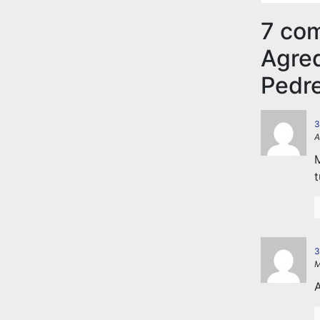
7 co
Agre
Pedre
3
A
M
3
M
A