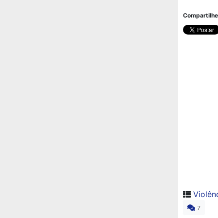
Compartilhe
Violên
7