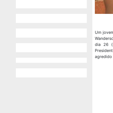
Um jovem
Wanderso
dia 26 (
Presiden
agredido 