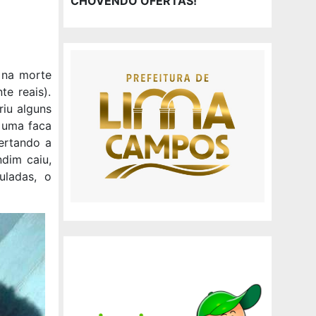
CHOVENDO OFERTAS!
 na morte
e reais).
riu alguns
 uma faca
ertando a
dim caiu,
uladas, o