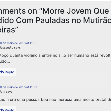
mments on “
Morre Jovem Que 
dido Com Pauladas no Mutirã
iras
”
0 de maio de 2016 at 11:06
lessandro
says:
oço quanta violência entre nois…o ser humano está revol
tudo…
Reply
0 de maio de 2016 at 11:31
aty
says:
ndin era uma pessoa boa não merecia uma morte brutal d
Reply