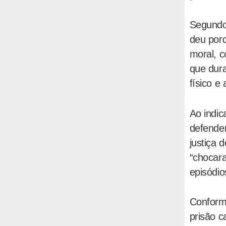
Segundo 
deu porq
moral, c
que dura
físico e
Ao indic
defender
justiça 
“chocara
episódio
Conform
prisão c