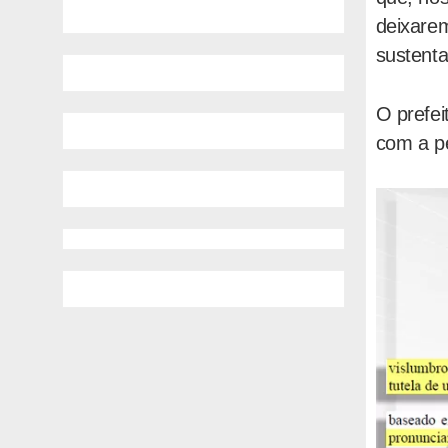
deixarem
sustenta
O prefei
com a p