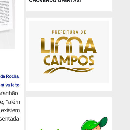
CHOVENDO OFERTAS!
ida Rocha,
tiva feito
Maranhão
e, “além
 existem
sentada