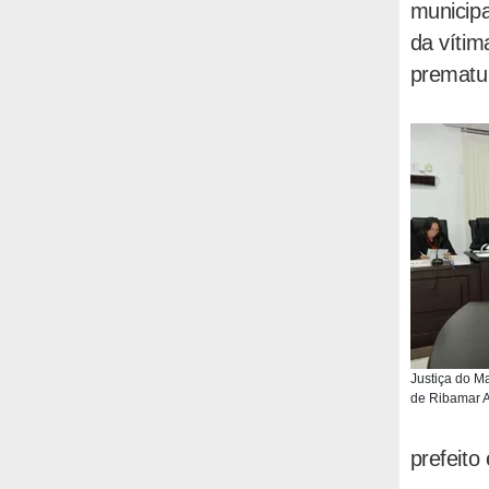
municipa
da vítim
prematu
Justiça do M
de Ribamar Al
prefeito