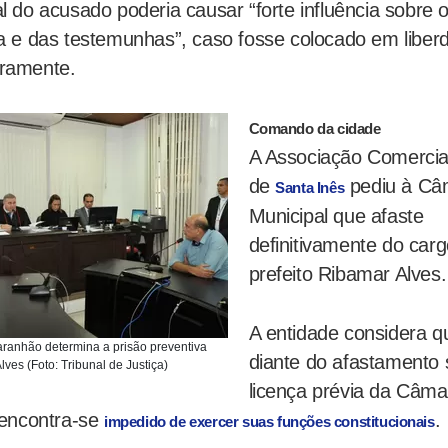
l do acusado poderia causar “forte influência sobre 
a e das testemunhas”, caso fosse colocado em liber
ramente.
Comando da cidade
A Associação Comercia
de
pediu à Câ
Santa Inês
Municipal que afaste
definitivamente do carg
prefeito Ribamar Alves.
A entidade considera q
aranhão determina a prisão preventiva
diante do afastamento
ves (Foto: Tribunal de Justiça)
licença prévia da Câma
 encontra-se
.
impedido de exercer suas funções constitucionais