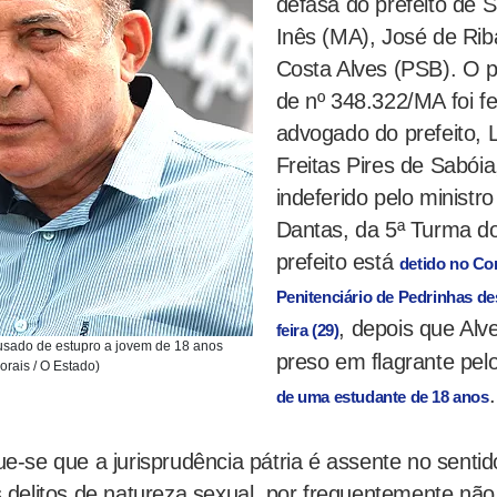
defasa do prefeito de 
Inês (MA), José de Ri
Costa Alves (PSB). O 
de nº 348.322/MA foi fe
advogado do prefeito, 
Freitas Pires de Sabóia
indeferido pelo ministro
Dantas, da 5ª Turma d
prefeito está
detido no C
Penitenciário de Pedrinhas de
, depois que Alve
feira (29)
cusado de estupro a jovem de 18 anos
preso em flagrante pel
orais / O Estado)
.
de uma estudante de 18 anos
e-se que a jurisprudência pátria é assente no sentid
 delitos de natureza sexual, por frequentemente não