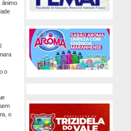
o ânimo
dade
l
mara
o o
ue
 sem
ra, o