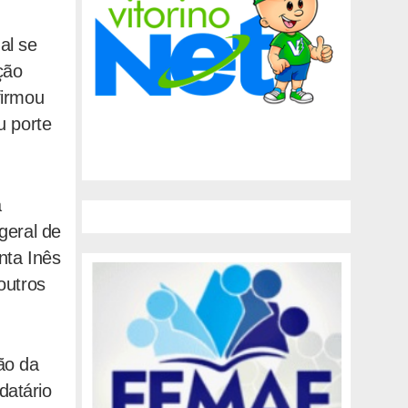
al se
ção
firmou
u porte
a
geral de
nta Inês
outros
ão da
datário