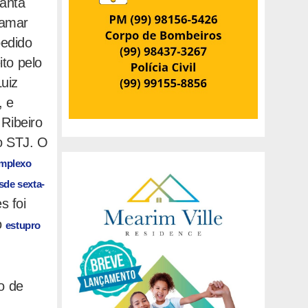
Santa
bamar
pedido
ito pelo
Luiz
, e
 Ribeiro
o STJ. O
omplexo
sde sexta-
s foi
o
estupro
o de