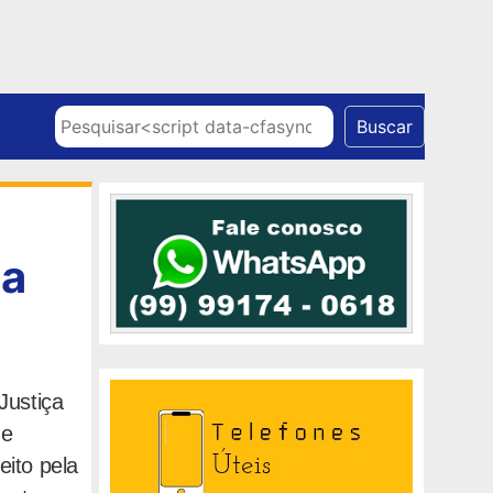
Skip to content
Pesquisar
Buscar
ta
Justiça
de
eito pela