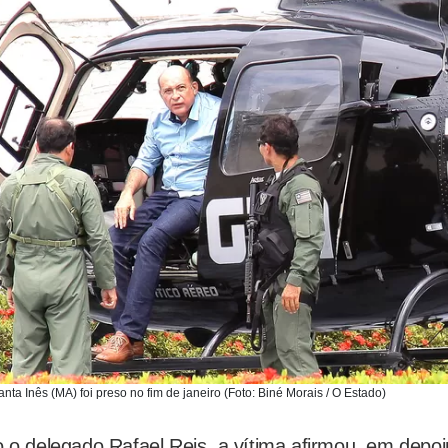
anta Inês (MA) foi preso no fim de janeiro (Foto: Biné Morais / O Estado)
o delegado Rafael Reis, a vítima afirmou, em depo