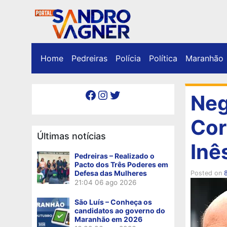
Home
Pedreiras
Polícia
Política
Maranhão
Facebook
Instagram
Twitter
Neg
Cor
Últimas notícias
Inê
Pedreiras – Realizado o
Pacto dos Três Poderes em
Defesa das Mulheres
Posted on
8
21:04
06 ago 2026
São Luís – Conheça os
candidatos ao governo do
Maranhão em 2026