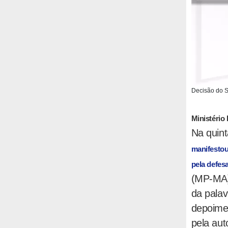
Decisão do ST
Ministério
Na quint
manifestou
pela defesa
(MP-MA)
da palav
depoime
pela auto