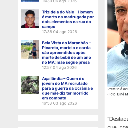
16:39
06 ago 2026
Trizidela do Vale – Homem
é morto na madrugada por
dois elementos na rua do
campo
17:38
04 ago 2026
Bela Vista do Maranhão –
Picareta, martelo e corda
são apreendidos após
morte de bebê de um ano
no MA; mãe segue presa
12:57
04 ago 2026
Açailândia – Quem é o
jovem do MA recrutado
para a guerra da Ucrânia e
Prefeito é a
que mãe diz ter morrido
(Foto: Biné M
em combate
16:53
03 ago 2026
“Destaqu
que, nos