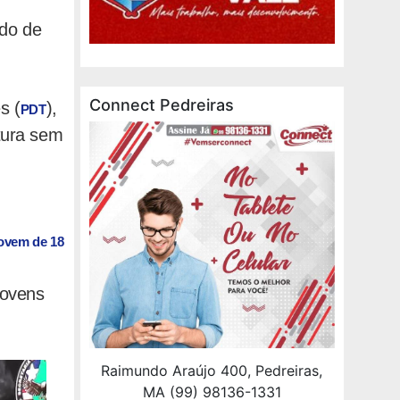
ido de
Connect Pedreiras
s (
),
PDT
itura sem
jovem de 18
jovens
Raimundo Araújo 400, Pedreiras,
MA (99) 98136-1331