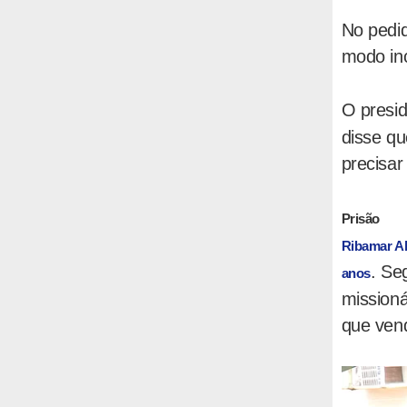
No pedid
modo inc
O presi
disse qu
precisar
Prisão
Ribamar Alv
. Se
anos
missioná
que vend