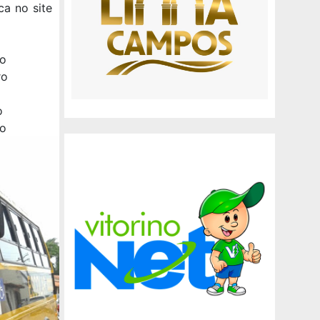
ca no site
to
ro
o
ro