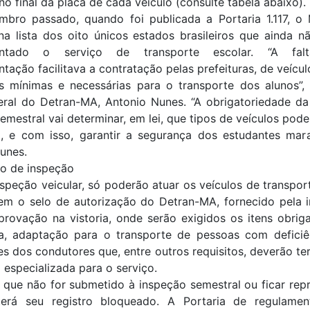
o final da placa de cada veículo (consulte tabela abaixo).
mbro passado, quando foi publicada a Portaria 1.117, o
na lista dos oito únicos estados brasileiros que ainda 
entado o serviço de transporte escolar. “A fal
tação facilitava a contratação pelas prefeituras, de veícu
s mínimas e necessárias para o transporte dos alunos”, 
geral do Detran-MA, Antonio Nunes. “A obrigatoriedade da
semestral vai determinar, em lei, que tipos de veículos pod
o, e com isso, garantir a segurança dos estudantes mara
unes.
io de inspeção
speção veicular, só poderão atuar os veículos de transpor
em o selo de autorização do Detran-MA, fornecido pela i
rovação na vistoria, onde serão exigidos os itens obrig
a, adaptação para o transporte de pessoas com deficiê
s dos condutores que, entre outros requisitos, deverão te
especializada para o serviço.
 que não for submetido à inspeção semestral ou ficar re
 terá seu registro bloqueado. A Portaria de regulame