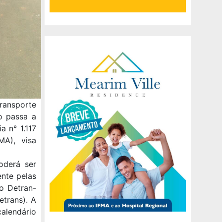
ransporte
o passa a
a n° 1.117
MA), visa
oderá ser
ente pelas
o Detran-
etrans). A
alendário