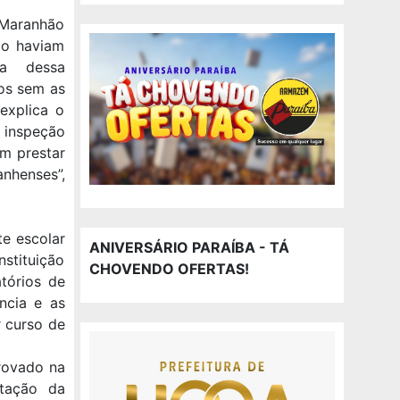
 Maranhão
não haviam
ta dessa
los sem as
explica o
 inspeção
em prestar
nhenses”,
te escolar
ANIVERSÁRIO PARAÍBA - TÁ
nstituição
CHOVENDO OFERTAS!
atórios de
ncia e as
r curso de
provado na
ntação da