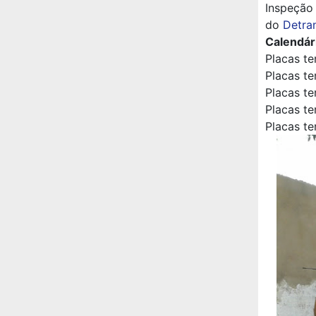
Inspeção 
do
Detra
Calendár
Placas te
Placas te
Placas te
Placas t
Placas te