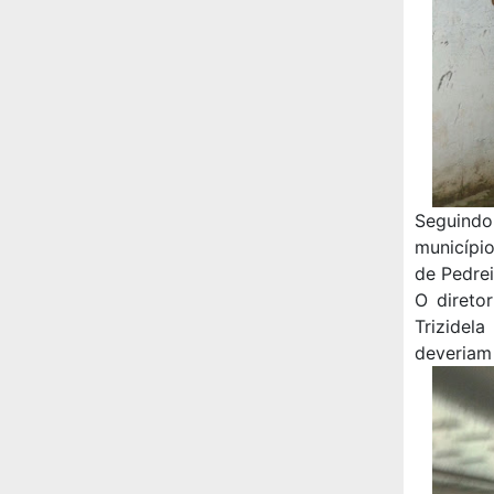
Seguindo
município
de Pedrei
O direto
Trizidel
deveriam