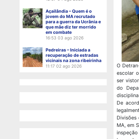
Açailândia – Quem é o
jovem do MA recrutado
para a guerra da Ucrânia e
que mãe diz ter morrido
em combate
16:53
03 ago 2026
Pedreiras – Iniciada a
recuperação de estradas
vicinais na zona ribeirinha
O Detran
11:17
02 ago 2026
escolar 
ser visto
do Depar
disciplin
De acord
legalment
Divisões
MA, em Sã
inspeção