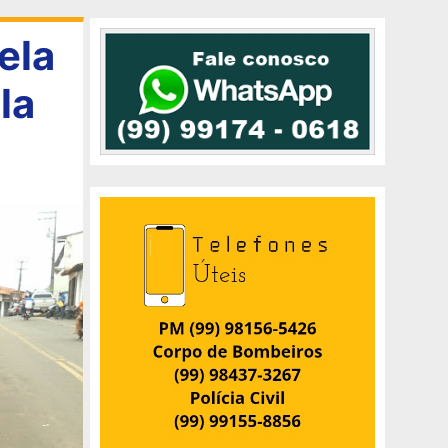
ela
la