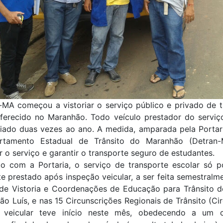
-MA começou a vistoriar o serviço público e privado de t
oferecido no Maranhão. Todo veículo prestador do serviç
riado duas vezes ao ano. A medida, amparada pela Portari
tamento Estadual de Trânsito do Maranhão (Detran-
ar o serviço e garantir o transporte seguro de estudantes.
o com a Portaria, o serviço de transporte escolar só p
e prestado após inspeção veicular, a ser feita semestralm
 de Vistoria e Coordenações de Educação para Trânsito d
o Luís, e nas 15 Circunscrições Regionais de Trânsito (Cir
 veicular teve início neste mês, obedecendo a um c