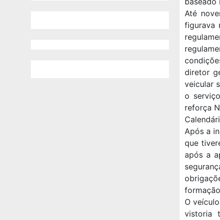
baseado n
Até nove
figurava 
regulam
regulamen
condiçõe
diretor 
veicular 
o serviç
reforça N
Calendár
Após a in
que tiver
após a ap
seguranç
obrigaçõe
formação 
O veículo
vistoria