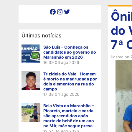
Facebook
Instagram
Twitter
Ôni
do 
Últimas notícias
7ª 
São Luís – Conheça os
candidatos ao governo do
Maranhão em 2026
Posted on
2
16:39
06 ago 2026
Trizidela do Vale – Homem
é morto na madrugada por
dois elementos na rua do
campo
17:38
04 ago 2026
Bela Vista do Maranhão –
Picareta, martelo e corda
são apreendidos após
morte de bebê de um ano
no MA; mãe segue presa
12:57
04 ago 2026