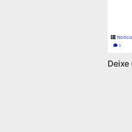
Notíci
0
Deixe