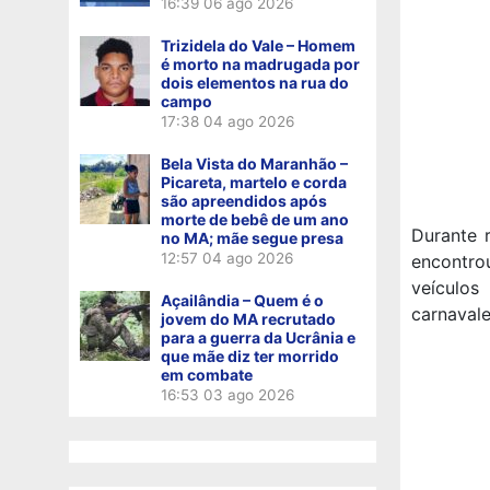
16:39
06 ago 2026
Trizidela do Vale – Homem
é morto na madrugada por
dois elementos na rua do
campo
17:38
04 ago 2026
Bela Vista do Maranhão –
Picareta, martelo e corda
são apreendidos após
morte de bebê de um ano
Durante r
no MA; mãe segue presa
12:57
04 ago 2026
encontro
veículos
Açailândia – Quem é o
carnavale
jovem do MA recrutado
para a guerra da Ucrânia e
que mãe diz ter morrido
em combate
16:53
03 ago 2026