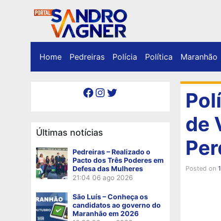
Home
Pedreiras
Polícia
Política
Maranhão
Facebook
Instagram
Twitter
Pol
de 
Últimas notícias
Per
Pedreiras – Realizado o
Pacto dos Três Poderes em
Defesa das Mulheres
Posted on
1
21:04
06 ago 2026
São Luís – Conheça os
candidatos ao governo do
Maranhão em 2026