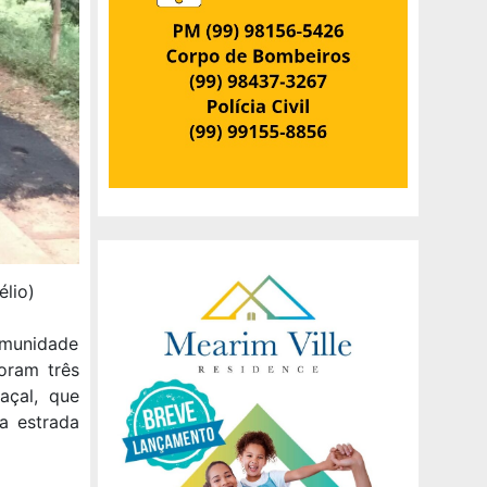
élio)
omunidade
oram três
açal, que
a estrada