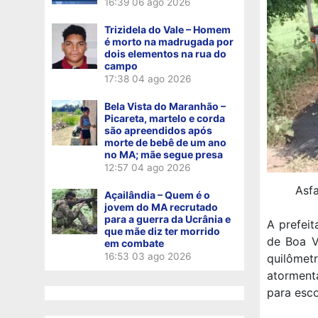
16:39
06 ago 2026
Trizidela do Vale – Homem
é morto na madrugada por
dois elementos na rua do
campo
17:38
04 ago 2026
Bela Vista do Maranhão –
Picareta, martelo e corda
são apreendidos após
morte de bebê de um ano
no MA; mãe segue presa
12:57
04 ago 2026
Asfa
Açailândia – Quem é o
jovem do MA recrutado
para a guerra da Ucrânia e
A prefei
que mãe diz ter morrido
de Boa V
em combate
16:53
03 ago 2026
quilômet
atorment
para esco