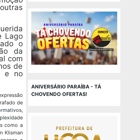
utras
querida
e Lago
tado o
ção da
nal com
nos de
o e no
ANIVERSÁRIO PARAÍBA - TÁ
CHOVENDO OFERTAS!
expressão
rafado de
rmativos,
plexidade
as como a
n Klisman
 apenas a