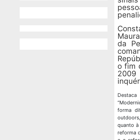
pess
penal
Consta
Maura
da Pe
coman
Repúbl
o fim
2009 
inquér
Destaca 
“Moderni
forma di
outdoors
quanto à
reforma 
e a refo