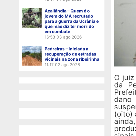
Açailândia – Quem é o
jovem do MA recrutado
para a guerra da Ucrânia e
que mãe diz ter morrido
em combate
16:53
03 ago 2026
Pedreiras – Iniciada a
recuperação de estradas
vicinais na zona ribeirinha
11:17
02 ago 2026
O juiz
da Pe
Prefe
dano 
suspe
(oito)
ainda,
produ
sinai