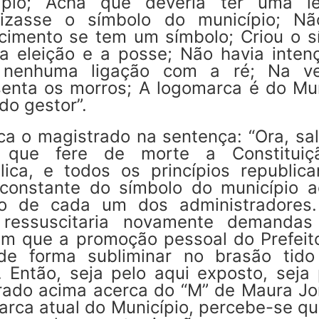
ípio; Acha que deveria ter uma l
lizasse o símbolo do município; N
cimento se tem um símbolo; Criou o s
 a eleição e a posse; Não havia inten
 nenhuma ligação com a ré; Na v
senta os morros; A logomarca é do Mun
do gestor”.
ca o magistrado na sentença: “Ora, sal
 que fere de morte a Constitui
lica, e todos os princípios republica
 constante do símbolo do município ao
rio de cada um dos administradores
 ressuscitaria novamente demanda
em que a promoção pessoal do Prefeito
 de forma subliminar no brasão tid
l. Então, seja pelo aqui exposto, seja
trado acima acerca do “M” de Maura Jo
arca atual do Município, percebe-se qu