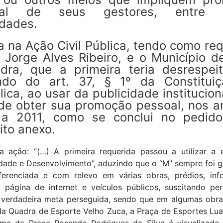
oal de seus gestores, entre o
idades.
 na Ação Civil Pública, tendo como re
 Jorge Alves Ribeiro, e o Município d
dra, que a primeira teria desrespei
do do art. 37, § 1º da Constitui
ica, ao usar da publicidade institucio
 de obter sua promoção pessoal, nos a
a 2011, como se conclui no pedid
ito anexo.
a ação: “(…) A primeira requerida passou a utilizar a 
dade e Desenvolvimento”, aduzindo que o “M” sempre foi g
ferenciada e com relevo em várias obras, prédios, info
, página de internet e veículos públicos, suscitando per
 verdadeira meta perseguida, sendo que em algumas obr
da Quadra de Esporte Velho Zuca, a Praça de Esportes Lua
rma da Praça Rosendo Rodrigues da Silva é visualizado