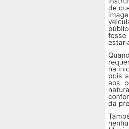
instr
de que
imag
veicu
públi
fosse
estar
Quand
reque
na ini
pois 
aos c
natur
confo
da pre
També
nenhu