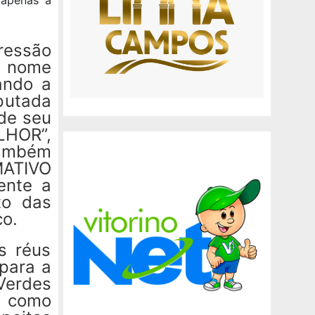
essão
o nome
ando a
putada
 de seu
LHOR”,
também
MATIVO
ente a
to das
co.
s réus
para a
Verdes
a como