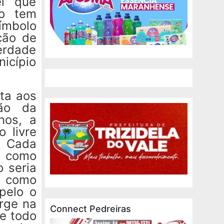
ei que
ão tem
ímbolo
ção de
erdade
icípio
ta aos
ção da
nos, a
 livre
. Cada
s como
 seria
o como
 pelo o
rge na
Connect Pedreiras
e todo