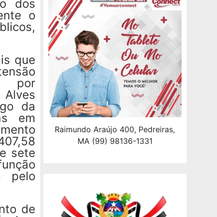
so dos
ente o
licos,
ais que
tensão
, por
 Alves
ago da
das em
imento
Raimundo Araújo 400, Pedreiras,
407,58
MA (99) 98136-1331
 e sete
 função
s pelo
nto de