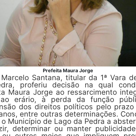
Prefeita Maura Jorge
 Marcelo Santana, titular da 1ª Vara 
dra, proferiu decisão na qual con
ita Maura Jorge ao ressarcimento integ
ao erário, à perda da função públ
nsão dos direitos políticos pelo prazo
 anos, entre outras determinações. Co
 o Município de Lago da Pedra a abste
zir, determinar ou manter publicidad
s ou outros meios que impliquem pr