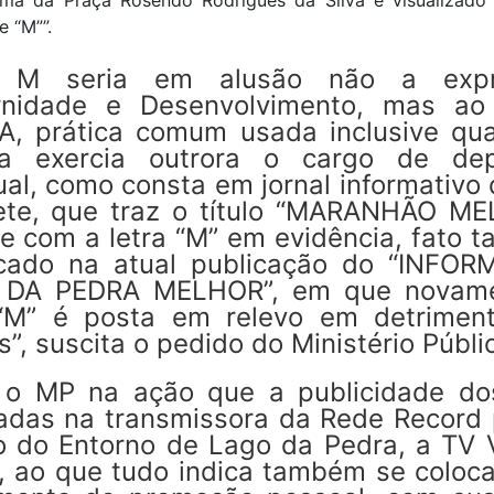
e “M””.
e M seria em alusão não a expr
nidade e Desenvolvimento, mas a
, prática comum usada inclusive qu
 exercia outrora o cargo de de
al, como consta em jornal informativo
ete, que traz o título “MARANHÃO ME
e com a letra “M” em evidência, fato 
cado na atual publicação do “INFOR
DA PEDRA MELHOR”, em que novam
 “M” é posta em relevo em detrimen
”, suscita o pedido do Ministério Públi
 o MP na ação que a publicidade do
ladas na transmissora da Rede Record 
o do Entorno de Lago da Pedra, a TV 
, ao que tudo indica também se coloc