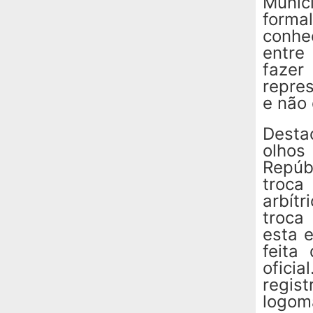
Munic
forma
conhe
entre
fazer
repre
e não 
Desta
olhos
Repúb
troca
arbít
troca
esta 
feita
oficia
regis
logom