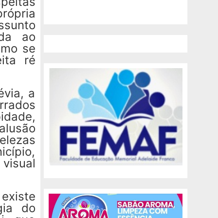
peitas
própria
sunto
ida ao
omo se
ita ré
via, a
rrados
bidade,
alusão
elezas
cípio,
visual
existe
gia do