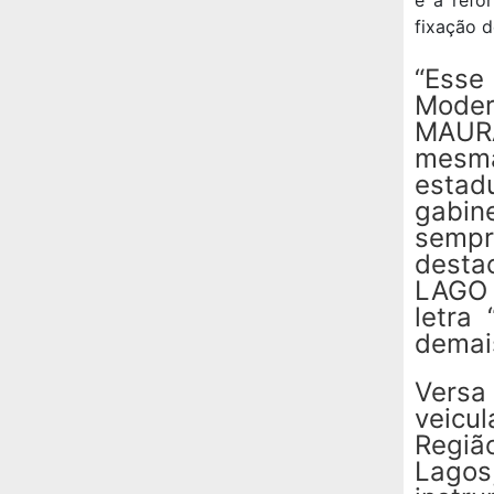
fixação d
“Ess
Moder
MAURA
mesma
estadu
gabin
sempr
desta
LAGO 
letra
demais
Versa
veicu
Regiã
Lagos