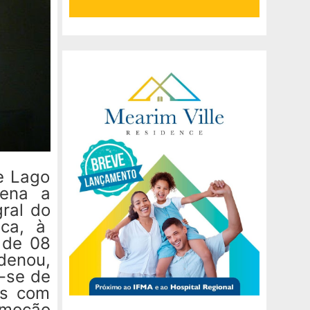
de Lago
dena a
ral do
ica, à
 de 08
ndenou,
r-se de
es com
omoção