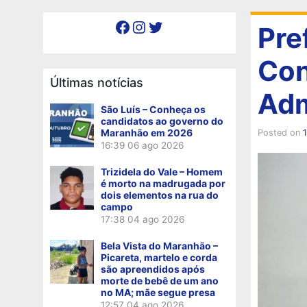
Facebook
Instagram
Twitter
Pre
Con
Últimas notícias
Adm
São Luís – Conheça os
candidatos ao governo do
Maranhão em 2026
Posted on
16:39
06 ago 2026
Trizidela do Vale – Homem
é morto na madrugada por
dois elementos na rua do
campo
17:38
04 ago 2026
Bela Vista do Maranhão –
Picareta, martelo e corda
são apreendidos após
morte de bebê de um ano
no MA; mãe segue presa
12:57
04 ago 2026