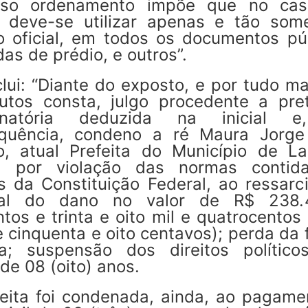
so ordenamento impõe que no ca
, deve-se utilizar apenas e tão som
o oficial, em todos os documentos púb
as de prédio, e outros”.
lui: “Diante do exposto, e por tudo m
utos consta, julgo procedente a pre
enatória deduzida na inicial e
quência, condeno a ré Maura Jorge
ro, atual Prefeita do Município de L
, por violação das normas conti
os da Constituição Federal, ao ressarc
ral do dano no valor de R$ 238.
tos e trinta e oito mil e quatrocentos
e cinquenta e oito centavos); perda da
ca; suspensão dos direitos político
de 08 (oito) anos.
feita foi condenada, ainda, ao pagame