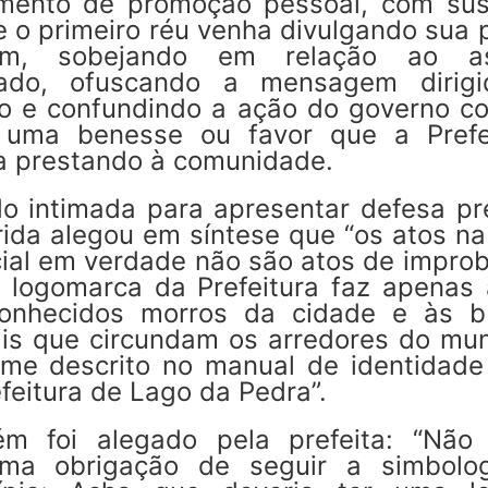
umento de promoção pessoal, com sus
 o primeiro réu venha divulgando sua 
em, sobejando em relação ao as
lado, ofuscando a mensagem dirig
co e confundindo a ação do governo c
 uma benesse ou favor que a Prefe
ia prestando à comunidade.
o intimada para apresentar defesa pré
rida alegou em síntese que “os atos na
cial em verdade não são atos de impro
a logomarca da Prefeitura faz apenas 
onhecidos morros da cidade e às b
ais que circundam os arredores do muni
rme descrito no manual de identidade 
feitura de Lago da Pedra”.
m foi alegado pela prefeita: “Não 
ma obrigação de seguir a simbolo