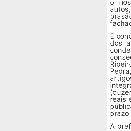
o nos
autos
brasã
fachad
E conc
dos a
cond
conse
Ribei
Pedra
artig
integ
(duzen
reais 
públi
prazo 
A pre