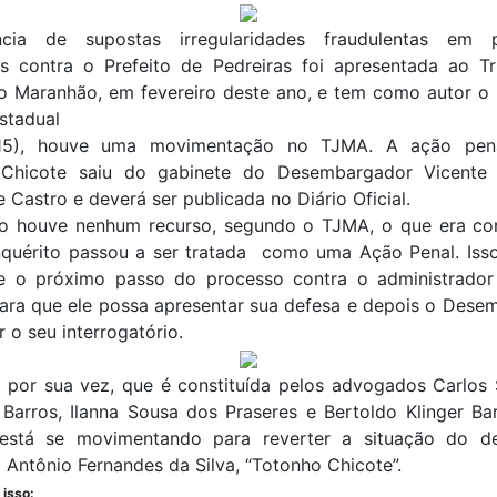
cia de supostas irregularidades fraudulentas em p
ios contra o Prefeito de Pedreiras foi apresentada ao T
o Maranhão, em fevereiro deste ano, e tem como autor o 
stadual
15), houve uma movimentação no TJMA. A ação pena
Chicote saiu do gabinete do Desembargador Vicente
Castro e deverá ser publicada no Diário Oficial.
 houve nenhum recurso, segundo o TJMA, o que era co
nquérito passou a ser tratada como uma Ação Penal. Isso 
ue o próximo passo do processo contra o administrador
para que ele possa apresentar sua defesa e depois o Dese
r o seu interrogatório.
, por sua vez, que é constituída pelos advogados Carlos 
 Barros, Ilanna Sousa dos Praseres e Bertoldo Klinger Ba
está se movimentando para reverter a situação do d
 Antônio Fernandes da Silva, “Totonho Chicote”.
 isso: