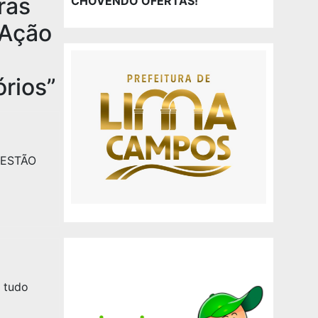
ras
CHOVENDO OFERTAS!
 Ação
s
órios
”
UESTÃO
 tudo