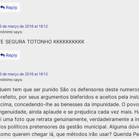
Reply
6 de março de 2016 at 16:12
nônimo
says:
TE SEGURA TOTONHO KKKKKKKKKK
Reply
6 de março de 2016 at 16:12
nônimo
says:
uem tem que ser punido São os defensores deste numero
refeito, por seus argumentos bleferidos e aceitos pela inst
cima, concedendo-lhe as benesses da impunidade. O pov
ngenuidade, ainda aplaude e se prejudica cada vez mais. 
i uma foto que retrata genuinamente, verdadeiramente a i
os políticos pretensores da gestão municipal. Alguma dúv
omo querem chegar lá, que métodos irão usar? Querida Ped