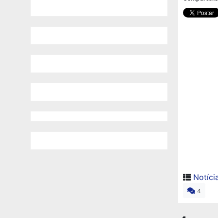
Notíci
4