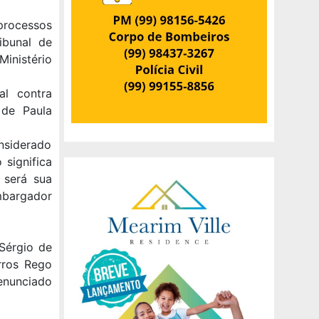
rocessos
ribunal de
Ministério
l contra
 de Paula
nsiderado
significa
 será sua
mbargador
Sérgio de
rros Rego
enunciado