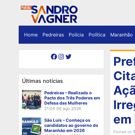
Home
Pedreiras
Polícia
Política
Maranhão
Facebook
Instagram
Twitter
Pre
Cit
Últimas notícias
Açã
Pedreiras – Realizado o
Pacto dos Três Poderes em
Irr
Defesa das Mulheres
21:04
06 ago 2026
em 
São Luís – Conheça os
candidatos ao governo do
Maranhão em 2026
Posted on