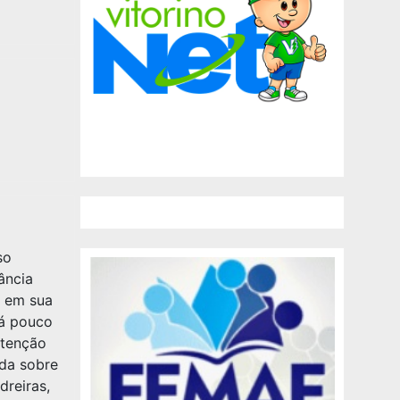
so
ância
o em sua
Há pouco
ntenção
ida sobre
reiras,