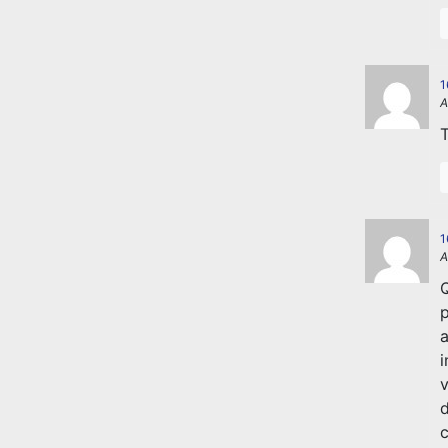
1
A
1
A
Q
p
a
i
v
d
c