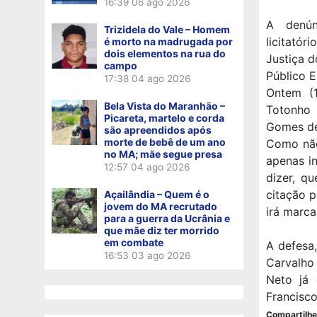
16:39
06 ago 2026
A denún
Trizidela do Vale – Homem
licitatór
é morto na madrugada por
dois elementos na rua do
Justiça d
campo
Público E
17:38
04 ago 2026
Ontem (
Bela Vista do Maranhão –
Totonho 
Picareta, martelo e corda
Gomes de 
são apreendidos após
morte de bebê de um ano
Como não
no MA; mãe segue presa
apenas i
12:57
04 ago 2026
dizer, q
citação 
Açailândia – Quem é o
jovem do MA recrutado
irá marca
para a guerra da Ucrânia e
que mãe diz ter morrido
em combate
A defesa
16:53
03 ago 2026
Carvalho
Neto já 
Francisco
Compartilhe