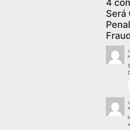
4 co
Será 
Penal
Fraud
1
A
1
A
I
v