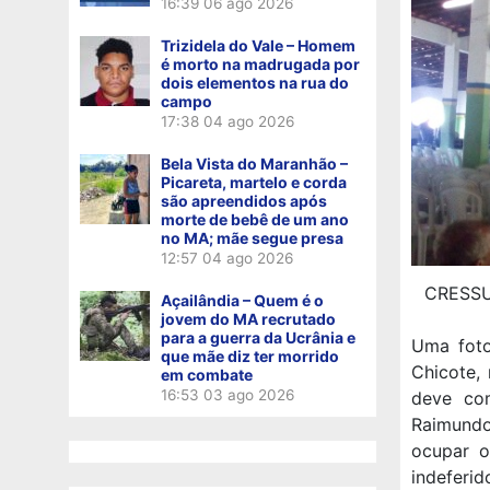
16:39
06 ago 2026
Trizidela do Vale – Homem
é morto na madrugada por
dois elementos na rua do
campo
17:38
04 ago 2026
Bela Vista do Maranhão –
Picareta, martelo e corda
são apreendidos após
morte de bebê de um ano
no MA; mãe segue presa
12:57
04 ago 2026
CRESSUP
Açailândia – Quem é o
jovem do MA recrutado
para a guerra da Ucrânia e
Uma foto
que mãe diz ter morrido
Chicote,
em combate
16:53
03 ago 2026
deve com
Raimundo
ocupar o
indeferi