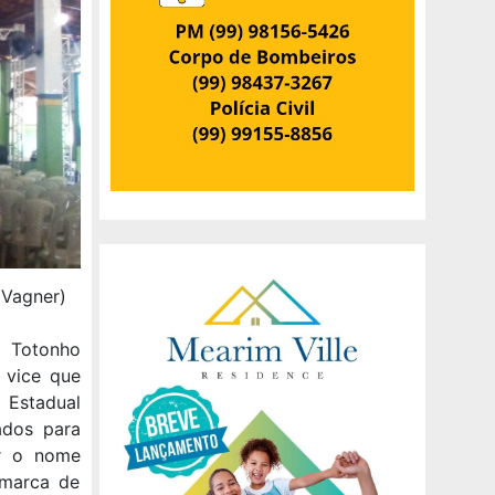
 Vagner)
o Totonho
 vice que
 Estadual
ados para
er o nome
omarca de