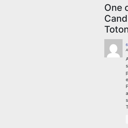
One c
Candi
Toton
6
A
A
s
p
e
P
a
s
T