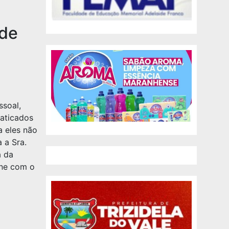
 de
ssoal,
aticados
a eles não
 a Sra.
a da
ene com o