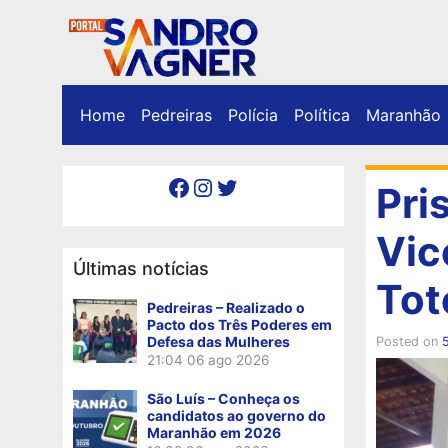
Home
Pedreiras
Polícia
Política
Maranhão
Facebook
Instagram
Twitter
Pri
Vic
Últimas notícias
Tot
Pedreiras – Realizado o
Pacto dos Três Poderes em
Defesa das Mulheres
Posted on
21:04
06 ago 2026
São Luís – Conheça os
candidatos ao governo do
Maranhão em 2026