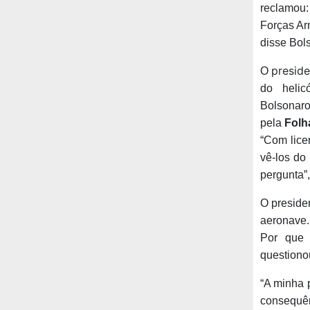
reclamou:
Forças Ar
disse Bol
preside
O
do helic
Bolsonaro
pela
Folh
“Com lice
vê-los do
pergunta”
O presiden
aeronave.
Por que 
questiono
“A minha 
consequên