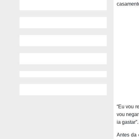
casamento
“Eu vou r
vou negar 
ia gastar”.
Antes da 