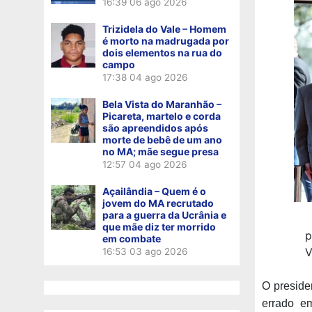
16:39
06 ago 2026
Trizidela do Vale – Homem
é morto na madrugada por
dois elementos na rua do
campo
17:38
04 ago 2026
Bela Vista do Maranhão –
Picareta, martelo e corda
são apreendidos após
morte de bebê de um ano
no MA; mãe segue presa
12:57
04 ago 2026
Açailândia – Quem é o
jovem do MA recrutado
para a guerra da Ucrânia e
que mãe diz ter morrido
p
em combate
V
16:53
03 ago 2026
O preside
errado em