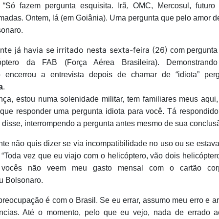
 “Só fazem pergunta esquisita. Irã, OMC, Mercosul, futuro 
madas. Ontem, lá (em Goiânia). Uma pergunta que pelo amor 
sonaro.
nte já havia se irritado nesta sexta-feira (26)
com pergunta 
óptero da FAB (Força Aérea Brasileira). Demonstrando i
 encerrou a entrevista depois de chamar de “idiota” perg
a
.
nça, estou numa solenidade militar, tem familiares meus aqui, 
 que responder uma pergunta idiota para você. Tá respondid
, disse, interrompendo a pergunta antes mesmo de sua conclus
te não quis dizer se via incompatibilidade no uso ou se estav
 “Toda vez que eu viajo com o helicóptero, vão dois helicópter
vocês não veem meu gasto mensal com o cartão corpo
u Bolsonaro.
preocupação é com o Brasil. Se eu errar, assumo meu erro e a
cias. Até o momento, pelo que eu vejo, nada de errado a