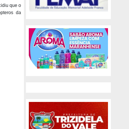
idiu que o
ópteros da