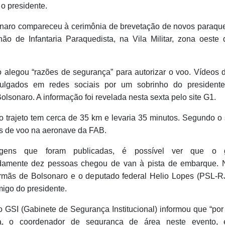
o presidente.
onaro compareceu à cerimônia de brevetação de novos paraque
hão de Infantaria Paraquedista, na Vila Militar, zona oeste
 alegou “razões de segurança” para autorizar o voo. Vídeos 
vulgados em redes sociais por um sobrinho do presidente
lsonaro. A informação foi revelada nesta sexta pelo site G1.
o trajeto tem cerca de 35 km e levaria 35 minutos. Segundo o 
s de voo na aeronave da FAB.
gens que foram publicadas, é possível ver que o 
damente dez pessoas chegou de van à pista de embarque. N
rmãs de Bolsonaro e o deputado federal Helio Lopes (PSL-RJ
igo do presidente.
o GSI (Gabinete de Segurança Institucional) informou que “por
a, o coordenador de segurança de área neste evento, 