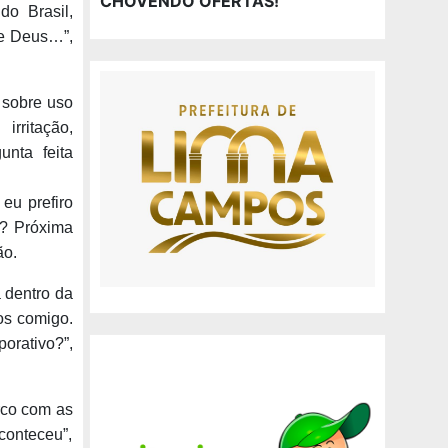
CHOVENDO OFERTAS!
do Brasil,
de Deus…”,
sobre uso
rritação,
unta feita
eu prefiro
o? Próxima
ão.
a dentro da
os comigo.
rativo?”,
rco com as
conteceu”,