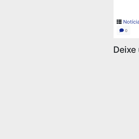
Notíci
0
Deixe