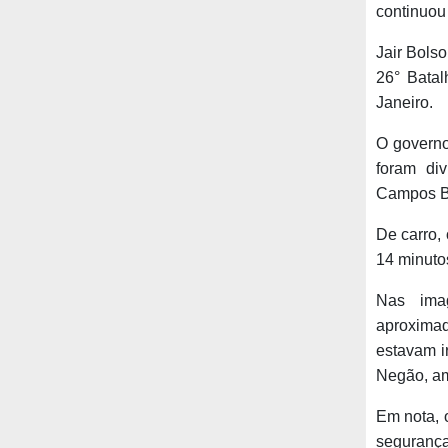
continuou 
Jair Bols
26° Batal
Janeiro.
O governo
foram di
Campos Bo
De carro, 
14 minuto
Nas ima
aproxima
estavam i
Negão, am
Em nota, 
seguranç