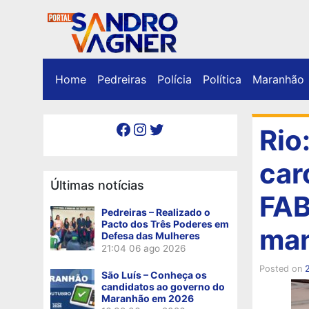
Home
Pedreiras
Polícia
Política
Maranhão
Facebook
Instagram
Twitter
Rio
car
Últimas notícias
FAB
Pedreiras – Realizado o
Pacto dos Três Poderes em
man
Defesa das Mulheres
21:04
06 ago 2026
Posted on
2
São Luís – Conheça os
candidatos ao governo do
Maranhão em 2026