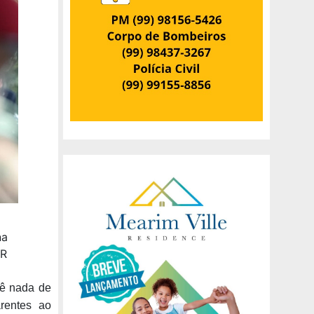
na
PR
vê nada de
arentes ao