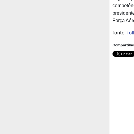
competênc
president
Força Aére
fonte:
fol
Compartilhe