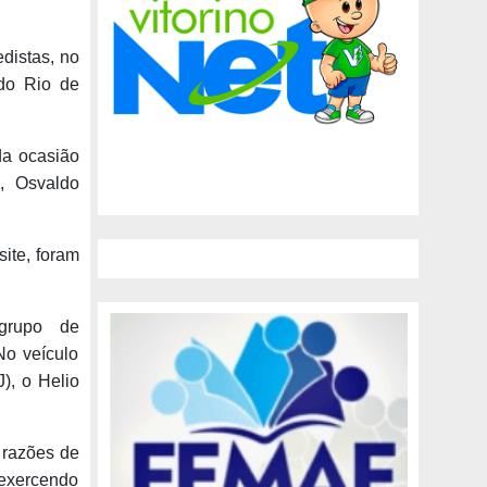
distas, no
 do Rio de
da ocasião
, Osvaldo
site, foram
grupo de
o veículo
), o Helio
 razões de
exercendo