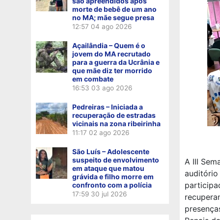
são apreendidos após
morte de bebê de um ano
no MA; mãe segue presa
12:57
04 ago 2026
Açailândia – Quem é o
jovem do MA recrutado
para a guerra da Ucrânia e
que mãe diz ter morrido
em combate
16:53
03 ago 2026
Pedreiras – Iniciada a
recuperação de estradas
vicinais na zona ribeirinha
11:17
02 ago 2026
São Luís – Adolescente
suspeito de envolvimento
A III Se
em ataque que matou
auditório
grávida e filho morre em
particip
confronto com a polícia
17:59
30 jul 2026
recupera
presenças