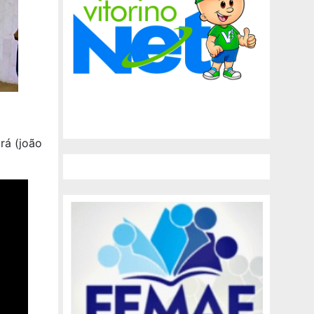
rá (joão