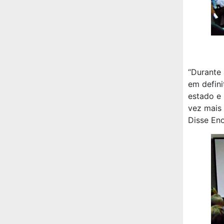
“Durante
em defin
estado e 
vez mais 
Disse Eno