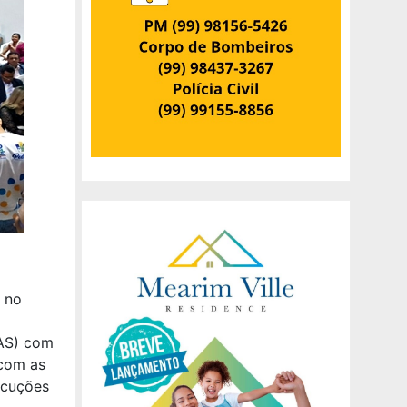
 no
AS) com
com as
ecuções