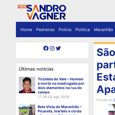
Home
Pedreiras
Polícia
Política
Maranhão
Facebook
Instagram
Twitter
São
par
Últimas notícias
Est
Trizidela do Vale – Homem
é morto na madrugada por
Apa
dois elementos na rua do
campo
17:38
04 ago 2026
Posted on
Bela Vista do Maranhão –
Picareta, martelo e corda