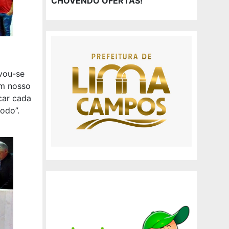
CHOVENDO OFERTAS!
vou-se
em nosso
car cada
odo”.