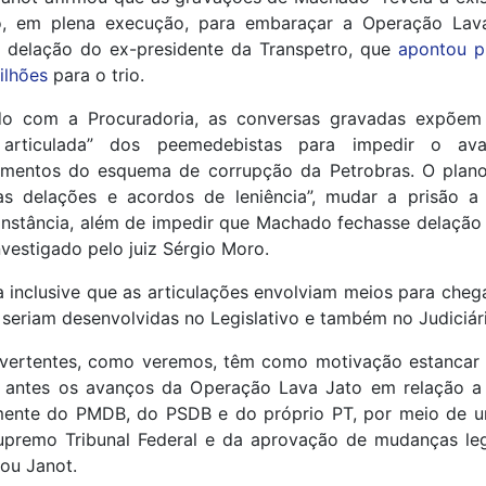
, em plena execução, para embaraçar a Operação Lav
a delação do ex-presidente da Transpetro, que
apontou p
ilhões
para o trio.
o com a Procuradoria, as conversas gravadas expõem
 articulada” dos peemedebistas para impedir o av
mentos do esquema de corrupção da Petrobras. O plano
 as delações e acordos de leniência”, mudar a prisão a 
instância, além de impedir que Machado fechasse delação
nvestigado pelo juiz Sérgio Moro.
a inclusive que as articulações envolviam meios para chega
seriam desenvolvidas no Legislativo e também no Judiciári
 vertentes, como veremos, têm como motivação estancar 
 antes os avanços da Operação Lava Jato em relação a p
mente do PMDB, do PSDB e do próprio PT, por meio de 
premo Tribunal Federal e da aprovação de mudanças legis
ou Janot.