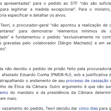
as apresentadas” para o pedido ao STF “não são sufici
 para legitimar a medida excepcional”. Para o ministro,
ria especificar e detalhar os alvos.
eori, o procurador-geral “não apontou a realização de d
entares” para demonstrar “elementos mínimos de a
idade” e fundamentou o pedido “exclusivamente no con
s gravadas pelo colaborador [Sérgio Machado] e em se
to”.
da não decidiu o pedido de prisão feito pela procuradori
 afastado Eduardo Cunha (PMDB-RJ), sob a justificativa d
 atrapalhando o andamento de seu
processo de cassação
c
lho de Ética da Câmara. Outro argumento é que não surt
ento
do mandato e da presidência da Câmara determi
em maio.
o vazamento do pedido, Teori decidiu dar
cinco dias
para 