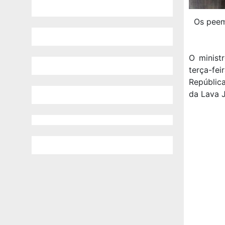
Os peem
O minist
terça-fe
Repúblic
da Lava J