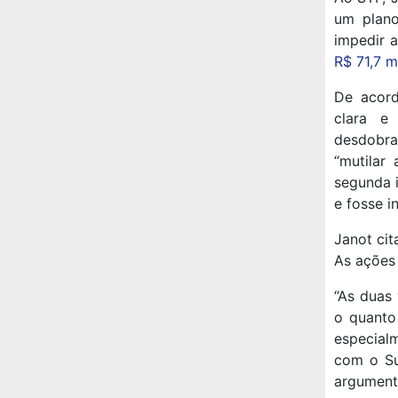
um plano
impedir 
R$ 71,7 m
De acord
clara e
desdobra
“mutilar
segunda 
e fosse i
Janot cit
As ações 
“As duas
o quanto
especial
com o Su
argument