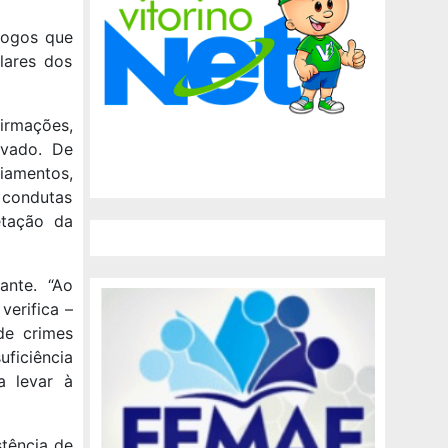
logos que
lares dos
irmações,
ivado. De
iamentos,
 condutas
etação da
ante. “Ao
verifica –
de crimes
ficiência
a levar à
tência de