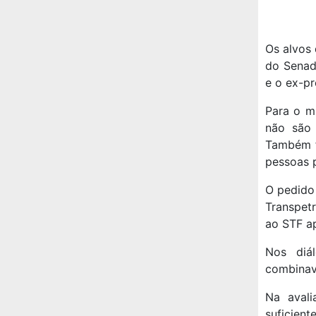
Os alvos 
do Senad
e o ex-pr
Para o m
não são 
Também f
pessoas 
O pedido
Transpet
ao STF a
Nos diá
combinava
Na avali
suficient