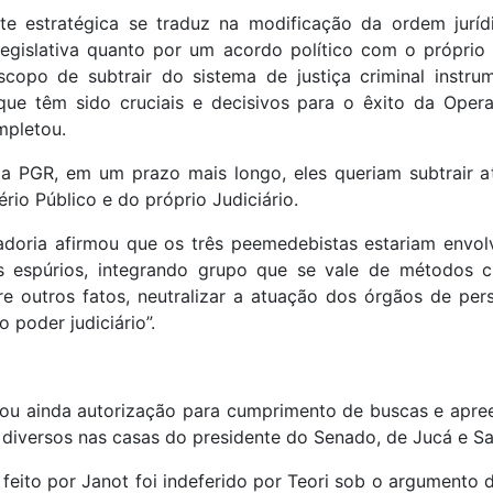
nte estratégica se traduz na modificação da ordem jurídi
 legislativa quanto por um acordo político com o próprio
copo de subtrair do sistema de justiça criminal instru
que têm sido cruciais e decisivos para o êxito da Oper
mpletou.
a PGR, em um prazo mais longo, eles queriam subtrair at
ério Público e do próprio Judiciário.
adoria afirmou que os três peemedebistas estariam envol
 espúrios, integrando grupo que se vale de métodos c
re outros fatos, neutralizar a atuação dos órgãos de pe
o poder judiciário”.
gou ainda autorização para cumprimento de buscas e apre
 diversos nas casas do presidente do Senado, de Jucá e Sa
feito por Janot foi indeferido por Teori sob o argumento 