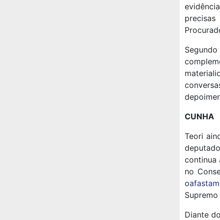
evidênci
precisas
Procurado
Segundo T
complem
material
conversa
depoimen
CUNHA
Teori ain
deputado
continua
no Conse
o
afastam
Supremo 
Diante d