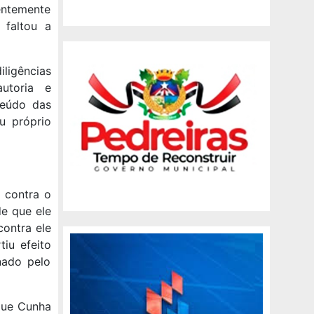
entemente
 faltou a
iligências
utoria e
teúdo das
u próprio
a contra o
e que ele
ontra ele
iu efeito
nado pelo
que Cunha