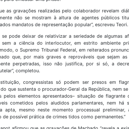
que as gravações realizadas pelo colaborador revelam diá
mente não se mostram à altura de agentes públicos titu
ados mandatos de representação popular”, escreveu Teori.
 se pode deixar de relativizar a seriedade de algumas af
 sem a ciência do interlocutor, em estrito ambiente pr
 modo, o Supremo Tribunal Federal, em reiterados pronunc
mado que, por mais graves e reprováveis que sejam as
ente perpetradas, isso não justifica, por si só, a decr
utelar”, completou.
stituição, congressistas só podem ser presos em flagr
 do que sustenta o procurador-Geral da República, nem se 
 pelos elementos apresentados– situação de flagrante 
áveis cometidos pelos aludidos parlamentares, nem há su
ia apta, mesmo neste momento processual preliminar, 
 de possível prática de crimes tidos como permanentes.”
Janot afirmou que as gravações de Machado “revela a exis