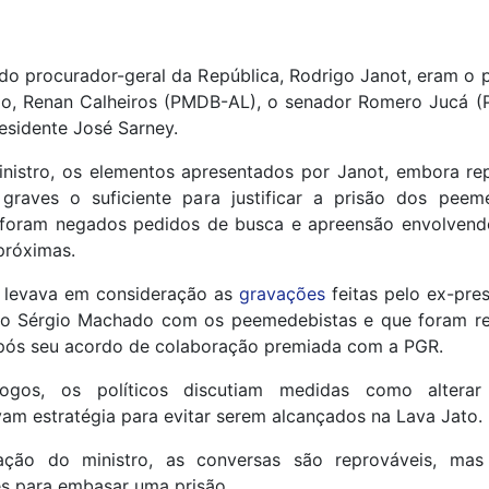
do procurador-geral da República, Rodrigo Janot, eram o 
o, Renan Calheiros (PMDB-AL), o senador Romero Jucá 
esidente José Sarney.
inistro, os elementos apresentados por Janot, embora rep
graves o suficiente para justificar a prisão dos peeme
oram negados pedidos de busca e apreensão envolvendo
próximas.
 levava em consideração as
gravações
feitas pelo ex-pre
ro Sérgio Machado com os peemedebistas e que foram r
pós seu acordo de colaboração premiada com a PGR.
logos, os políticos discutiam medidas como alterar
m estratégia para evitar serem alcançados na Lava Jato.
ação do ministro, as conversas são reprováveis, ma
es para embasar uma prisão.