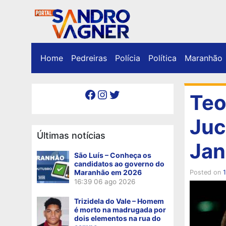
Home
Pedreiras
Polícia
Política
Maranhão
Facebook
Instagram
Twitter
Teo
Juc
Últimas notícias
Jan
São Luís – Conheça os
candidatos ao governo do
Maranhão em 2026
Posted on
1
16:39
06 ago 2026
Trizidela do Vale – Homem
é morto na madrugada por
dois elementos na rua do