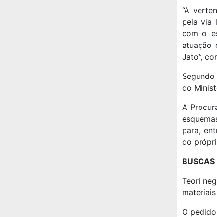
“A verte
pela via
com o es
atuação 
Jato”, co
Segundo 
do Minist
A Procur
esquemas
para, ent
do própri
BUSCAS
Teori ne
materiais
O pedido 