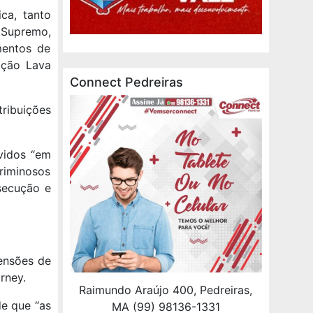
ca, tanto
 Supremo,
mentos de
ação Lava
Connect Pedreiras
ribuições
vidos “em
riminosos
rsecução e
ensões de
rney.
Raimundo Araújo 400, Pedreiras,
de que “as
MA (99) 98136-1331