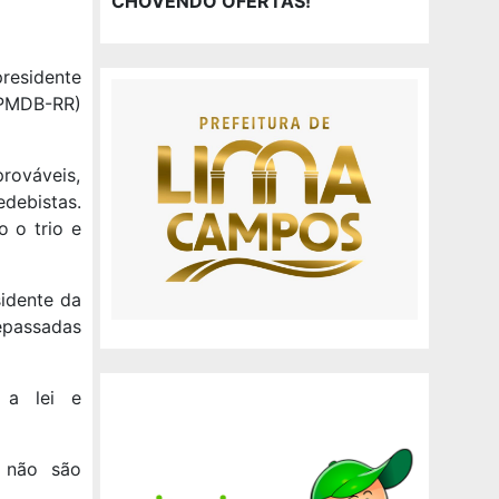
CHOVENDO OFERTAS!
presidente
(PMDB-RR)
rováveis,
debistas.
 o trio e
sidente da
epassadas
 a lei e
s não são