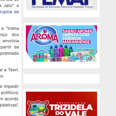
a Jato” e
ropina de
 a “trama
anço dos
 envolvia
partir da
 premiada
r a Teori.
o.
e impedir
olíticos,
um acordo
lativas”,