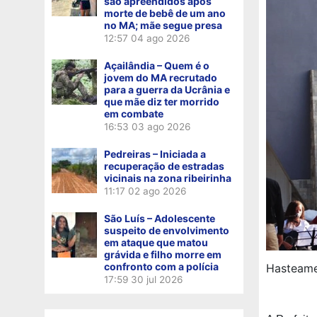
são apreendidos após
morte de bebê de um ano
no MA; mãe segue presa
12:57
04 ago 2026
Açailândia – Quem é o
jovem do MA recrutado
para a guerra da Ucrânia e
que mãe diz ter morrido
em combate
16:53
03 ago 2026
Pedreiras – Iniciada a
recuperação de estradas
vicinais na zona ribeirinha
11:17
02 ago 2026
São Luís – Adolescente
suspeito de envolvimento
em ataque que matou
grávida e filho morre em
confronto com a polícia
Hasteame
17:59
30 jul 2026