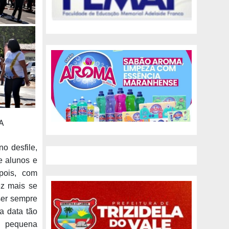
A
o desfile,
e alunos e
pois, com
ez mais se
ser sempre
a data tão
a pequena