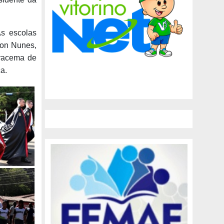
As escolas
son Nunes,
Iracema de
a.