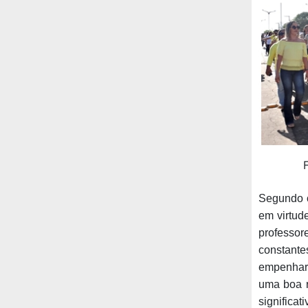
Segundo o
em virtud
professo
constante
empenhare
uma boa r
signific