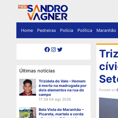
Home
Pedreiras
Polícia
Política
Maranhão
Facebook
Instagram
Twitter
Tri
cív
Últimas notícias
Set
Trizidela do Vale – Homem
é morto na madrugada por
dois elementos na rua do
Posted on
campo
17:38
04 ago 2026
Bela Vista do Maranhão –
Picareta, martelo e corda