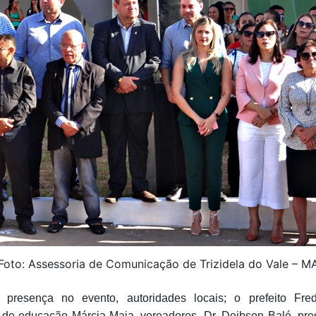
Foto: Assessoria de Comunicação de Trizidela do Vale – M
 presença no evento, autoridades locais; o prefeito Fre
a de educação Márcia Maia, vereadores, Dr. Deibson Balé, pre