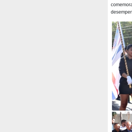
comemora
desempen