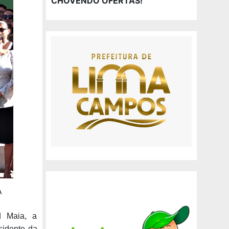
CHOVENDO OFERTAS!
A
d Maia, a
sidente da