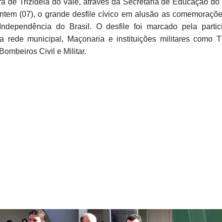
ra de Trizidela do Vale, através da Secretaria de Educação do
ontem (07), o grande desfile cívico em alusão as comemoraçõ
Independência do Brasil.
O desfile foi marcado pela parti
a rede municipal, Maçonaria e instituições militares como 
ombeiros Civil e Militar.