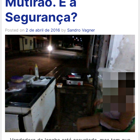
Mutirão. E a
Segurança?
Posted on
2 de abril de 2016
by
Sandro Vagner
Vendedora de lanche está assustada, mas tem que