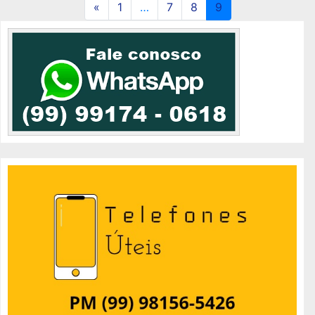
«
1
…
7
8
9