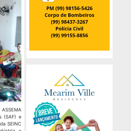
da ASSEMA
s (SAF) e
o da SEINC
dústria e