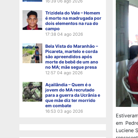
16:39
06 ago 2026
Trizidela do Vale – Homem
é morto na madrugada por
dois elementos na rua do
campo
17:38
04 ago 2026
Bela Vista do Maranhão –
Picareta, martelo e corda
são apreendidos após
morte de bebê de um ano
no MA; mãe segue presa
12:57
04 ago 2026
Açailândia – Quem é o
jovem do MA recrutado
para a guerra da Ucrânia e
que mãe diz ter morrido
em combate
16:53
03 ago 2026
Estivera
em Pedre
Luciene S
represen