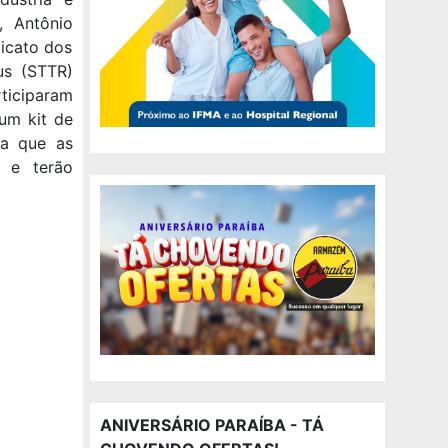
, Antônio
dicato dos
us (STTR)
ticiparam
um kit de
ra que as
r e terão
ANIVERSÁRIO PARAÍBA - TÁ