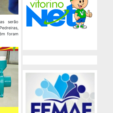
ras serão
edreiras,
bém foram