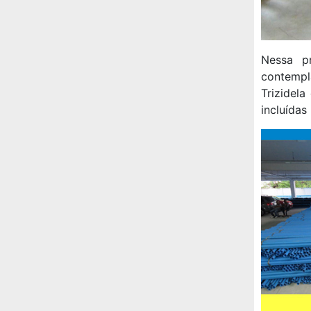
Nessa pr
contempl
Trizidel
incluídas