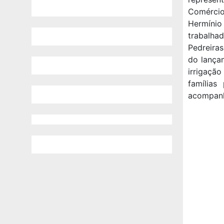
Comércio
Hermínio 
trabalha
Pedreira
do lança
irrigaçã
famílias
acompanh