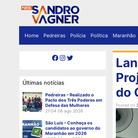
Home
Pedreiras
Polícia
Política
Maranhão
Facebook
Instagram
Twitter
Lan
Pro
Últimas notícias
do 
Pedreiras – Realizado o
Pacto dos Três Poderes em
Defesa das Mulheres
Posted on
21:04
06 ago 2026
São Luís – Conheça os
candidatos ao governo do
Maranhão em 2026