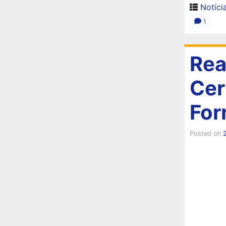
Notíci
1
Rea
Cer
For
Posted on