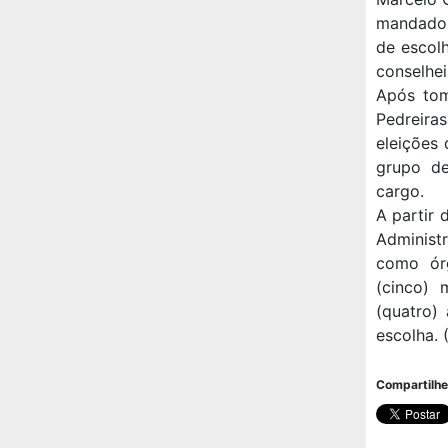
mandado 
de escol
conselhei
Após tom
Pedreira
eleições 
grupo de
cargo.
A partir
Administr
como órg
(cinco) 
(quatro)
escolha. 
Compartilhe