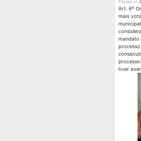
Posted on
Art. 6º O
mais vot
municipal
considera
mandato 
processo 
consecu
processo
tiver exe