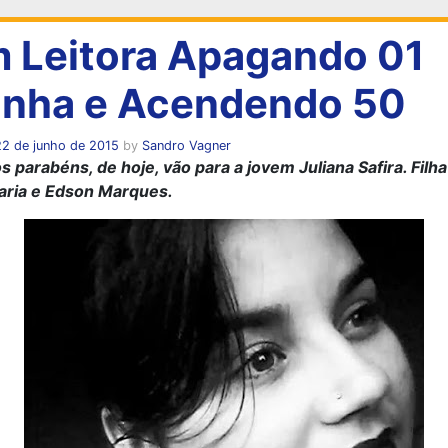
 Leitora Apagando 01
inha e Acendendo 50
22 de junho de 2015
by
Sandro Vagner
 parabéns, de hoje, vão para a jovem Juliana Safira. Filha
aria e Edson Marques.