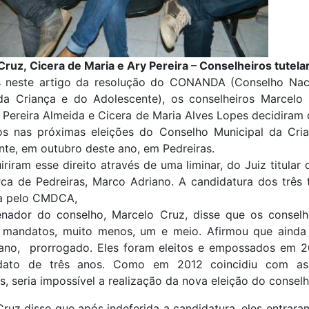
ruz, Cicera de Maria e Ary Pereira – Conselheiros tutela
 neste artigo da resolução do CONANDA (Conselho Nac
 da Criança e do Adolescente), os conselheiros Marcelo
 Pereira Almeida e Cicera de Maria Alves Lopes decidiram
os nas próximas eleições do Conselho Municipal da Cri
te, em outubro deste ano, em Pedreiras.
iriram esse direito através de uma liminar, do Juiz titular 
ca de Pedreiras, Marco Adriano. A candidatura dos três t
da pelo CMDCA,
nador do conselho, Marcelo Cruz, disse que os conselh
 mandatos, muito menos, um e meio. Afirmou que ainda
 ano, prorrogado. Eles foram eleitos e empossados em 2
ato de três anos. Como em 2012 coincidiu com as 
s, seria impossível a realização da nova eleição do conselh
ruz disse que após indeferida a candidatura, eles entra