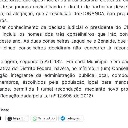
de segurança reivindicando o direito de participar desse
ha, na alegação, que a resolução do CONANDA, não prejud
ros.
ar conhecimento da decisão judicial o presidente do
s incluiu os nomes dos três conselheiros que irão con
deste ano. As duas conselheiras Jaqueline e Zenaíde, qu
 cinco conselheiros decidiram não concorrer à reco
 de agora, segundo o Art. 132. Em cada Município e em ca
ativa do Distrito Federal haverá, no mínimo, 1 (um) Consel
ão integrante da administração pública local, comp
membros, escolhidos pela população local para man
 anos, permitida 1 (uma) recondução, mediante novo pr
(Redação dada pela Lei nº 12.696, de 2012)
 isso:
Imprimir
WhatsApp
Telegram