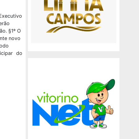
Executivo
erão
ão. §1º O
ante novo
íodo
cipar do