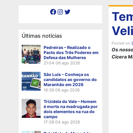
Facebook
Instagram
Twitter
Tem
Vel
Últimas notícias
Posted on
Pedreiras – Realizado o
Os nossos
Pacto dos Três Poderes em
Cicera M
Defesa das Mulheres
21:04
06 ago 2026
São Luís – Conheça os
candidatos ao governo do
Maranhão em 2026
16:39
06 ago 2026
Trizidela do Vale – Homem
é morto na madrugada por
dois elementos na rua do
campo
17:38
04 ago 2026