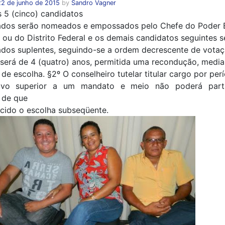
22 de junho de 2015
by
Sandro Vagner
s 5 (cinco) candidatos
ados serão nomeados e empossados pelo Chefe do Poder 
 ou do Distrito Federal e os demais candidatos seguintes s
dos suplentes, seguindo-se a ordem decrescente de votaç
será de 4 (quatro) anos, permitida uma recondução, medi
de escolha. §2º O conselheiro tutelar titular cargo por per
tivo superior a um mandato e meio não poderá parti
 de que
rcido o escolha subseqüente.