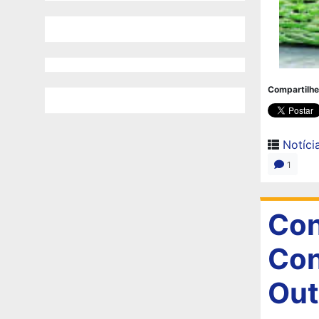
Compartilhe
Notíci
1
Con
Con
Out