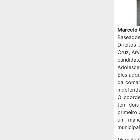
Marcelo C
Baseados
Direitos
Cruz, Ary
candidat
Adolescen
Eles adqu
da comar
indeferi
O coorde
tem dois
primeiro
um mand
municipai
Marcelo C