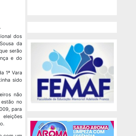
r
ional dos
 Sousa da
 que serão
ança e do
da 1ª Vara
inha sido
eiros não
 estão no
009, para
eleições
o.
ram com um