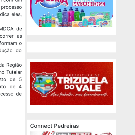
 processo
ica eles,
 CMDCA de
correr as
e formam o
ndução do
da Região
ho Tutelar
osto de 5
dato de 4
ocesso de
Connect Pedreiras