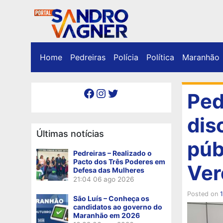
Home
Pedreiras
Polícia
Política
Maranhão
Facebook
Instagram
Twitter
Ped
dis
Últimas notícias
púb
Pedreiras – Realizado o
Pacto dos Três Poderes em
Ver
Defesa das Mulheres
21:04
06 ago 2026
Posted on
São Luís – Conheça os
candidatos ao governo do
Maranhão em 2026