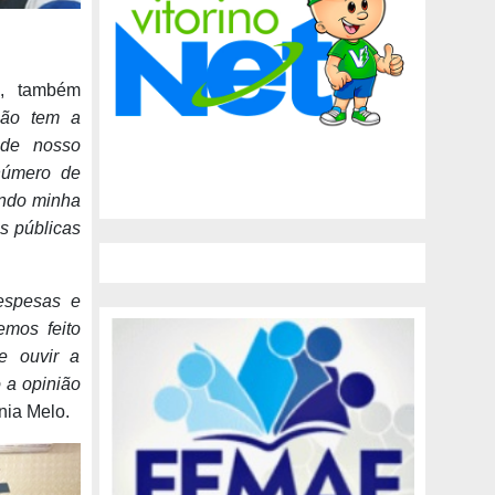
a, também
ão tem a
 de nosso
 número de
endo minha
as públicas
espesas e
emos feito
e ouvir a
 a opinião
nia Melo.