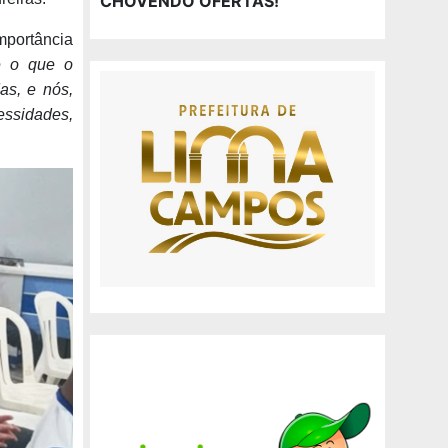
CHOVENDO OFERTAS!
mportância
e o que o
as, e nós,
essidades,