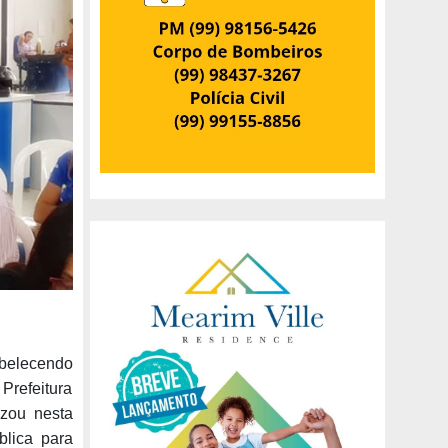
abelecendo
Prefeitura
izou nesta
blica para