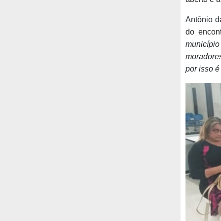
Antônio d
do encont
município
moradores
por isso é