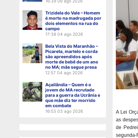
16:39
06 ago 2026
Trizidela do Vale – Homem
é morto na madrugada por
dois elementos na rua do
campo
17:38
04 ago 2026
Bela Vista do Maranhão –
Picareta, martelo e corda
são apreendidos após
morte de bebê de um ano
no MA; mãe segue presa
12:57
04 ago 2026
Açailândia – Quem é o
jovem do MA recrutado
para a guerra da Ucrânia e
que mãe diz ter morrido
em combate
16:53
03 ago 2026
A Lei Orç
as despes
de Pedrei
segunda-f