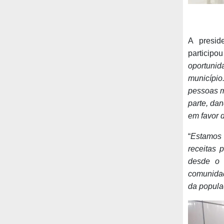
A presid
participo
oportuni
município
pessoas m
parte, dan
em favor 
“
Estamos 
receitas 
desde o 
comunidad
da popul