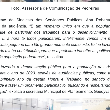
Foto: Assessoria de Comunicação de Pedreiras
ente do Sindicato dos Servidores Públicos, Ana Robert
u da audiência. “
É um momento único em que a populaç
dade de participar dos trabalhos para o desenvolvimento
. É a hora te todos participarem, infelizmente vemos um
uito pequeno para tão grande momento como este. Estou faz
do minha contribuição para que a prefeitura trabalhe as polític
da população pedreirense
”, ressaltou.
fazendo a demonstração pública para a população das d
para o ano de 2020, através de audiências públicas, como t
primeiro ano da gestão Honra e Trabalho, no sentido d
e e fazer um orçamento participativo, buscando e respeitando
ação
”, explica a secretária Municipal de Planejamento, Geudyvâ