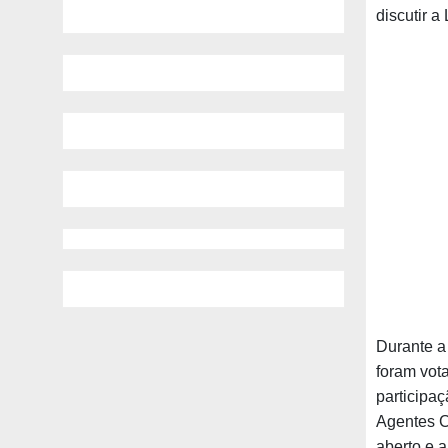
discutir a
Durante a
foram vot
participa
Agentes C
aberto e 