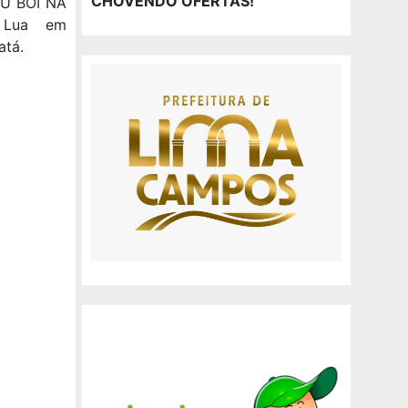
CHOVENDO OFERTAS!
U BOI NA
a Lua em
atá.