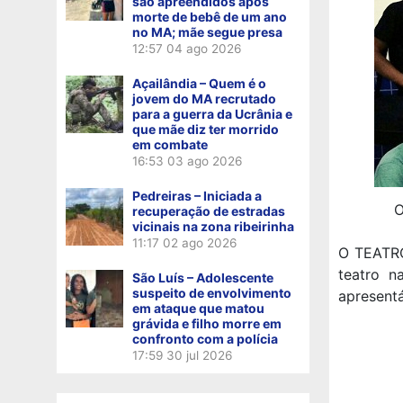
são apreendidos após
morte de bebê de um ano
no MA; mãe segue presa
12:57
04 ago 2026
Açailândia – Quem é o
jovem do MA recrutado
para a guerra da Ucrânia e
que mãe diz ter morrido
em combate
16:53
03 ago 2026
Pedreiras – Iniciada a
O
recuperação de estradas
vicinais na zona ribeirinha
11:17
02 ago 2026
O TEATRO
teatro n
São Luís – Adolescente
suspeito de envolvimento
apresentá
em ataque que matou
grávida e filho morre em
confronto com a polícia
17:59
30 jul 2026