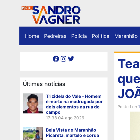
Home
Pedreiras
Polícia
Política
Maranhão
Facebook
Instagram
Twitter
Tea
que
Últimas notícias
JO
Trizidela do Vale – Homem
é morto na madrugada por
dois elementos na rua do
Posted on
1
campo
17:38
04 ago 2026
Bela Vista do Maranhão –
Picareta, martelo e corda