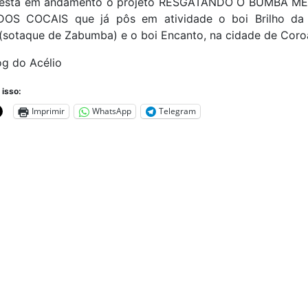
está em andamento o projeto RESGATANDO O BUMBA ME
DOS COCAIS que já pôs em atividade o boi Brilho d
(sotaque de Zabumba) e o boi Encanto, na cidade de Coro
og do Acélio
 isso:
Imprimir
WhatsApp
Telegram