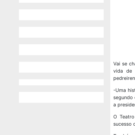
Vai se c
vida de
pedreire
-Uma his
segundo 
a presid
O Teatr
sucesso 