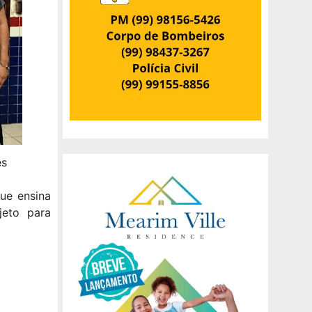
es
ue ensina
jeto para