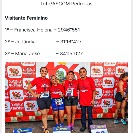
foto/ASCOM Pedreiras
Visitante Feminino
1º – Francisca Helena – 29’46″551
2º – Jerlândia – 31’16″427
3º – Maria José – 34’05″027