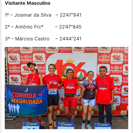
Visitante Masculino
1º – Josimar da Silva – 22’47″841
2º – Antônio Frcº – 22’47″845
3º – Márcios Castro – 24’44″241