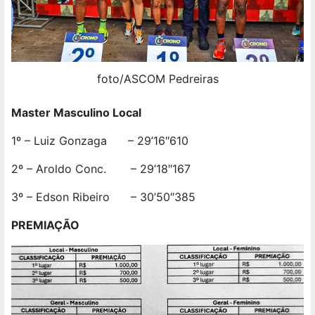
foto/ASCOM Pedreiras
Master Masculino Local
1º – Luiz Gonzaga – 29’16″610
2º – Aroldo Conc. – 29’18″167
3º – Edson Ribeiro – 30’50″385
PREMIAÇÃO