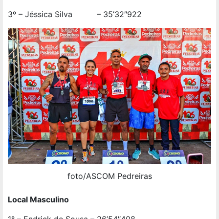
3º – Jéssica Silva – 35’32″922
foto/ASCOM Pedreiras
Local Masculino
1º – Endrick de Sousa – 26’54″408