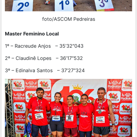
foto/ASCOM Pedreiras
Master Feminino Local
1º – Racreude Anjos – 35’32″043
2º – Claudinê Lopes – 36’17″532
3º – Edinalva Santos – 37’27″324