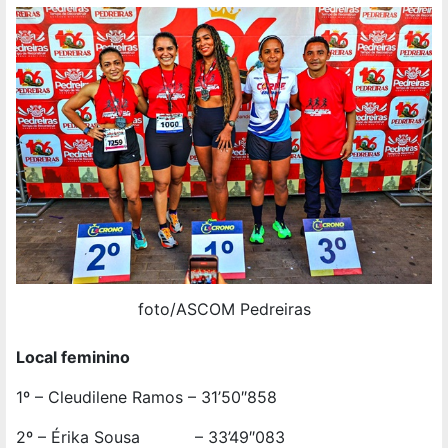
foto/ASCOM Pedreiras
Local feminino
1º – Cleudilene Ramos – 31’50″858
2º – Érika Sousa – 33’49″083